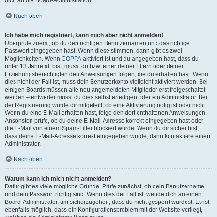
dich an die Board-Administration.
Nach oben
Ich habe mich registriert, kann mich aber nicht anmelden!
Überprüfe zuerst, ob du den richtigen Benutzernamen und das richtige
Passwort eingegeben hast. Wenn diese stimmen, dann gibt es zwei
Möglichkeiten. Wenn
COPPA
aktiviert ist und du angegeben hast, dass du
unter 13 Jahre alt bist, musst du bzw. einer deiner Eltern oder deiner
Erziehungsberechtigten den Anweisungen folgen, die du erhalten hast. Wenn
dies nicht der Fall ist, muss dein Benutzerkonto vielleicht aktiviert werden. Bei
einigen Boards müssen alle neu angemeldeten Mitglieder erst freigeschaltet
werden – entweder musst du dies selbst erledigen oder ein Administrator. Bei
der Registrierung wurde dir mitgeteilt, ob eine Aktivierung nötig ist oder nicht.
Wenn du eine E-Mail erhalten hast, folge den dort enthaltenen Anweisungen.
Ansonsten prüfe, ob du deine E-Mail-Adresse korrekt eingegeben hast oder
die E-Mail von einem Spam-Filter blockiert wurde. Wenn du dir sicher bist,
dass deine E-Mail-Adresse korrekt eingegeben wurde, dann kontaktiere einen
Administrator.
Nach oben
Warum kann ich mich nicht anmelden?
Dafür gibt es viele mögliche Gründe. Prüfe zunächst, ob dein Benutzername
und dein Passwort richtig sind. Wenn dies der Fall ist, wende dich an einen
Board-Administrator, um sicherzugehen, dass du nicht gesperrt wurdest. Es ist
ebenfalls möglich, dass ein Konfigurationsproblem mit der Website vorliegt,