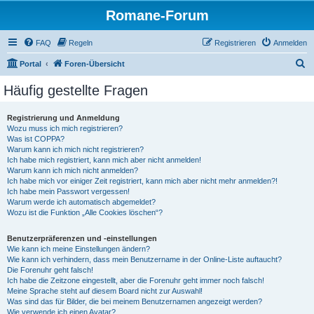
Romane-Forum
FAQ
Regeln
Registrieren
Anmelden
S
Portal
Foren-Übersicht
u
Häufig gestellte Fragen
c
h
Registrierung und Anmeldung
Wozu muss ich mich registrieren?
e
Was ist COPPA?
Warum kann ich mich nicht registrieren?
Ich habe mich registriert, kann mich aber nicht anmelden!
Warum kann ich mich nicht anmelden?
Ich habe mich vor einiger Zeit registriert, kann mich aber nicht mehr anmelden?!
Ich habe mein Passwort vergessen!
Warum werde ich automatisch abgemeldet?
Wozu ist die Funktion „Alle Cookies löschen“?
Benutzerpräferenzen und -einstellungen
Wie kann ich meine Einstellungen ändern?
Wie kann ich verhindern, dass mein Benutzername in der Online-Liste auftaucht?
Die Forenuhr geht falsch!
Ich habe die Zeitzone eingestellt, aber die Forenuhr geht immer noch falsch!
Meine Sprache steht auf diesem Board nicht zur Auswahl!
Was sind das für Bilder, die bei meinem Benutzernamen angezeigt werden?
Wie verwende ich einen Avatar?