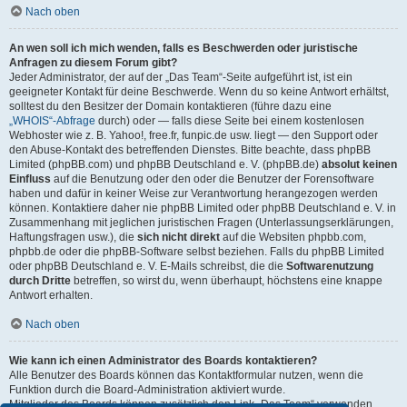
Nach oben
An wen soll ich mich wenden, falls es Beschwerden oder juristische
Anfragen zu diesem Forum gibt?
Jeder Administrator, der auf der „Das Team“-Seite aufgeführt ist, ist ein
geeigneter Kontakt für deine Beschwerde. Wenn du so keine Antwort erhältst,
solltest du den Besitzer der Domain kontaktieren (führe dazu eine
„WHOIS“-Abfrage
durch) oder — falls diese Seite bei einem kostenlosen
Webhoster wie z. B. Yahoo!, free.fr, funpic.de usw. liegt — den Support oder
den Abuse-Kontakt des betreffenden Dienstes. Bitte beachte, dass phpBB
Limited (phpBB.com) und phpBB Deutschland e. V. (phpBB.de)
absolut keinen
Einfluss
auf die Benutzung oder den oder die Benutzer der Forensoftware
haben und dafür in keiner Weise zur Verantwortung herangezogen werden
können. Kontaktiere daher nie phpBB Limited oder phpBB Deutschland e. V. in
Zusammenhang mit jeglichen juristischen Fragen (Unterlassungserklärungen,
Haftungsfragen usw.), die
sich nicht direkt
auf die Websiten phpbb.com,
phpbb.de oder die phpBB-Software selbst beziehen. Falls du phpBB Limited
oder phpBB Deutschland e. V. E-Mails schreibst, die die
Softwarenutzung
durch Dritte
betreffen, so wirst du, wenn überhaupt, höchstens eine knappe
Antwort erhalten.
Nach oben
Wie kann ich einen Administrator des Boards kontaktieren?
Alle Benutzer des Boards können das Kontaktformular nutzen, wenn die
Funktion durch die Board-Administration aktiviert wurde.
Mitglieder des Boards können zusätzlich den Link „Das Team“ verwenden.