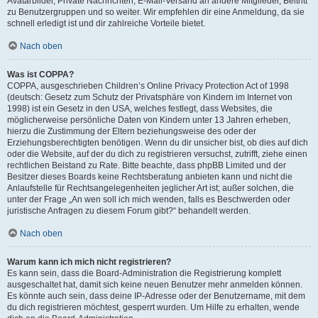
Avatarbilder, Private Nachrichten, E-Mail-Versand an andere Mitglieder, Beitritt
zu Benutzergruppen und so weiter. Wir empfehlen dir eine Anmeldung, da sie
schnell erledigt ist und dir zahlreiche Vorteile bietet.
Nach oben
Was ist COPPA?
COPPA, ausgeschrieben Children’s Online Privacy Protection Act of 1998
(deutsch: Gesetz zum Schutz der Privatsphäre von Kindern im Internet von
1998) ist ein Gesetz in den USA, welches festlegt, dass Websites, die
möglicherweise persönliche Daten von Kindern unter 13 Jahren erheben,
hierzu die Zustimmung der Eltern beziehungsweise des oder der
Erziehungsberechtigten benötigen. Wenn du dir unsicher bist, ob dies auf dich
oder die Website, auf der du dich zu registrieren versuchst, zutrifft, ziehe einen
rechtlichen Beistand zu Rate. Bitte beachte, dass phpBB Limited und der
Besitzer dieses Boards keine Rechtsberatung anbieten kann und nicht die
Anlaufstelle für Rechtsangelegenheiten jeglicher Art ist; außer solchen, die
unter der Frage „An wen soll ich mich wenden, falls es Beschwerden oder
juristische Anfragen zu diesem Forum gibt?“ behandelt werden.
Nach oben
Warum kann ich mich nicht registrieren?
Es kann sein, dass die Board-Administration die Registrierung komplett
ausgeschaltet hat, damit sich keine neuen Benutzer mehr anmelden können.
Es könnte auch sein, dass deine IP-Adresse oder der Benutzername, mit dem
du dich registrieren möchtest, gesperrt wurden. Um Hilfe zu erhalten, wende