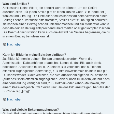
Was sind Smilies?
Smilies sind kleine Bilder, die benutzt werden können, um ein Gefühl
auszudrücken. Für jeden Smilie gibt es einen kurzen Code, z. B. bedeutet :)
fröhlich und :( traurig. Die Liste aller Smilies kannst du beim Verfassen eines
Beitrags sehen. Versuche bitte trotzdem, Smilies nicht zu häufig zu benutzen,
sie können einen Beitrag schnell unlesbar machen und ein Moderator könnte
deshalb deinen Beitrag entsprechend überarbeiten oder gar komplett löschen.
Die Board-Administration kann auch die Anzahl der Smilies begrenzen, die du
in einem Beitrag benutzen kannst.
Nach oben
Kann ich Bilder in meine Beiträge einfügen?
Ja, Bilder können in deinem Beitrag angezeigt werden. Wenn die
Administration Dateianhänge erlaubt hat, kannst du das Bild auch direkt
hochladen. Ansonsten musst du zu einem Bild verlinken, das auf einem
öffentlich zugänglichen Server liegt, z. B. http://www.domain.tld/mein-bild.gif.
Du kannst weder Bilder verlinken, die sich auf deinem eigenen PC befinden
(außer es ist ein öffentlich zugänglicher Server), noch zu Bildern, die nur nach
einer Anmeldung verfügbar sind, z. B. Hotmail- oder Yahoo-Mailboxen, mit
einem Passwort geschützte Seiten usw. Um das Bild anzuzeigen, benutze den
BBCode-Tag „[img]“.
Nach oben
Was sind globale Bekanntmachungen?
Globale Bekanntmachungen beinhalten wichtige Informationen, deshalb