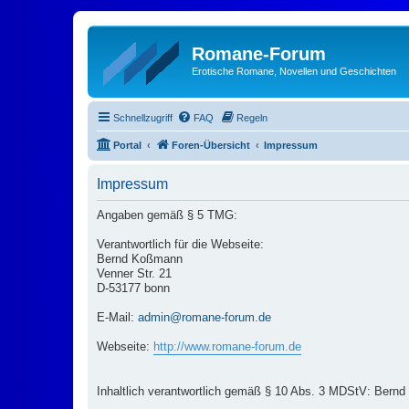
Romane-Forum
Erotische Romane, Novellen und Geschichten
Schnellzugriff
FAQ
Regeln
Portal
Foren-Übersicht
Impressum
Impressum
Angaben gemäß § 5 TMG:
Verantwortlich für die Webseite:
Bernd Koßmann
Venner Str. 21
D-53177 bonn
E-Mail:
admin@romane-forum.de
Webseite:
http://www.romane-forum.de
Inhaltlich verantwortlich gemäß § 10 Abs. 3 MDStV: Bernd