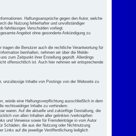
en Informationen. Haftungsansprüche gegen den Autor, welche
rch die Nutzung fehlerhafter und unvollständiger
b fahrlässiges Verschulden vorliegt.
 das gesamte Angebot ohne gesonderte Ankündigung zu
tragen die Benutzer auch die rechtliche Verantwortung für
Information beinhalten, nehmen wir über die Melde-
s zum Zeitpunkt ihrer Erstellung geprüft. Allerdings
icht offensichtlich ist. Auch hier nehmen wir entsprechende
or, unzulässige Inhalte von Postings von der Webseite zu
en, würde eine Haftungsverpflichtung ausschließlich in dem
e rechtswidriger Inhalte zu verhindern.
bar waren. Auf die aktuelle und zukünftige Gestaltung, die
cklich von allen Inhalten aller gelinkten /verknüpften
Links und Verweise sowie für Fremdeinträge in vom Autor
 für Schäden, die aus der Nutzung oder Nichtnutzung
r Links auf die jeweilige Veröffentlichung lediglich