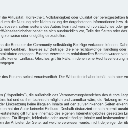
die Aktualität, Korrektheit, Vollständigkeit oder Qualität der bereitgestellt
ie durch die Nutzung oder Nichtnutzung der dargebotenen Informationen bzw. du
chlossen, sofern seitens des Autors kein nachweislich vorsätzliches oder gro
tor/Webseiteninhaber behält es sich ausdrücklich vor, Teile der Seiten oder
ng zeitweise oder endgültig einzustellen.
ss die Benutzer der Community selbständig Beiträge verfassen können. Daher 
s und Grafiken. Hinweise auf Beiträge, die eine rechtswidrige Handlung oder 
aktdaten entgegen. Externe Verweise im redaktionellen Bereich wurden von un
lte keinen Einfluss. Gleiches gilt für Fälle, in denen eine Rechtsverletzung n
entgegen.
er des Forums selbst verantwortlich. Der Webseiteninhaber behält sich aber v
en ("Hyperlinks"), die außerhalb des Verantwortungsbereiches des Autors lieg
nntnis hat und es ihm technisch möglich und zumutbar wäre, die Nutzung im Fall
der Linksetzung keine illegalen Inhalte auf den zu verlinkenden Seiten erkenn
ten hat der Autor keinerlei Einfluss. Deshalb distanziert er sich hiermit ausdrü
eststellung gilt für alle innerhalb des eigenen Internetangebotes gesetzten 
isten. Für illegale, fehlerhafte oder unvollständige Inhalte und insbesondere
in der Anbieter der Seite, auf welche verwiesen wurde, nicht derjenige, der übe