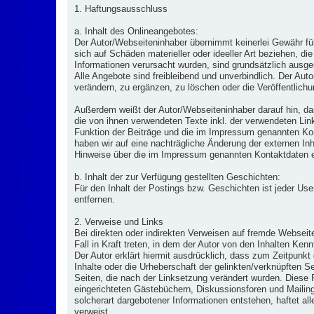
1. Haftungsausschluss
a. Inhalt des Onlineangebotes:
Der Autor/Webseiteninhaber übernimmt keinerlei Gewähr für 
sich auf Schäden materieller oder ideeller Art beziehen, d
Informationen verursacht wurden, sind grundsätzlich ausges
Alle Angebote sind freibleibend und unverbindlich. Der Au
verändern, zu ergänzen, zu löschen oder die Veröffentlichu
Außerdem weißt der Autor/Webseiteninhaber darauf hin, da
die von ihnen verwendeten Texte inkl. der verwendeten Link
Funktion der Beiträge und die im Impressum genannten Kont
haben wir auf eine nachträgliche Änderung der externen Inha
Hinweise über die im Impressum genannten Kontaktdaten 
b. Inhalt der zur Verfügung gestellten Geschichten:
Für den Inhalt der Postings bzw. Geschichten ist jeder Us
entfernen.
2. Verweise und Links
Bei direkten oder indirekten Verweisen auf fremde Webseit
Fall in Kraft treten, in dem der Autor von den Inhalten Ke
Der Autor erklärt hiermit ausdrücklich, dass zum Zeitpunkt 
Inhalte oder die Urheberschaft der gelinkten/verknüpften Sei
Seiten, die nach der Linksetzung verändert wurden. Diese F
eingerichteten Gästebüchern, Diskussionsforen und Mailingl
solcherart dargebotener Informationen entstehen, haftet alle
verweist.