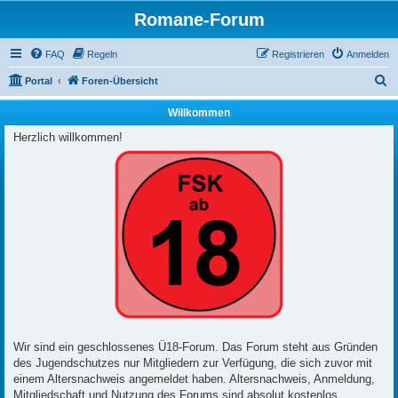
Romane-Forum
FAQ
Regeln
Registrieren
Anmelden
S
Portal
Foren-Übersicht
u
Willkommen
c
Herzlich willkommen!
h
e
Wir sind ein geschlossenes Ü18-Forum. Das Forum steht aus Gründen
des Jugendschutzes nur Mitgliedern zur Verfügung, die sich zuvor mit
einem Altersnachweis angemeldet haben. Altersnachweis, Anmeldung,
Mitgliedschaft und Nutzung des Forums sind absolut kostenlos.