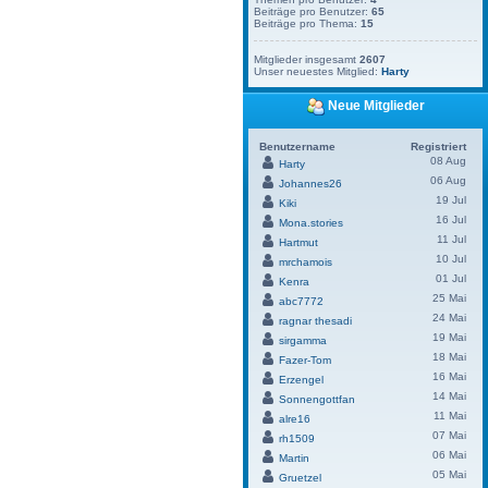
Beiträge pro Benutzer:
65
Beiträge pro Thema:
15
Mitglieder insgesamt
2607
Unser neuestes Mitglied:
Harty
Neue Mitglieder
Benutzername
Registriert
08 Aug
Harty
06 Aug
Johannes26
19 Jul
Kiki
16 Jul
Mona.stories
11 Jul
Hartmut
10 Jul
mrchamois
01 Jul
Kenra
25 Mai
abc7772
24 Mai
ragnar thesadi
19 Mai
sirgamma
18 Mai
Fazer-Tom
16 Mai
Erzengel
14 Mai
Sonnengottfan
11 Mai
alre16
07 Mai
rh1509
06 Mai
Martin
05 Mai
Gruetzel