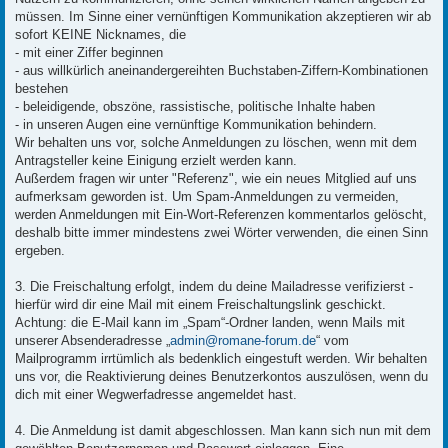
müssen. Im Sinne einer vernünftigen Kommunikation akzeptieren wir ab
sofort KEINE Nicknames, die
- mit einer Ziffer beginnen
- aus willkürlich aneinandergereihten Buchstaben-Ziffern-Kombinationen
bestehen
- beleidigende, obszöne, rassistische, politische Inhalte haben
- in unseren Augen eine vernünftige Kommunikation behindern.
Wir behalten uns vor, solche Anmeldungen zu löschen, wenn mit dem
Antragsteller keine Einigung erzielt werden kann.
Außerdem fragen wir unter "Referenz", wie ein neues Mitglied auf uns
aufmerksam geworden ist. Um Spam-Anmeldungen zu vermeiden,
werden Anmeldungen mit Ein-Wort-Referenzen kommentarlos gelöscht,
deshalb bitte immer mindestens zwei Wörter verwenden, die einen Sinn
ergeben.
3. Die Freischaltung erfolgt, indem du deine Mailadresse verifizierst -
hierfür wird dir eine Mail mit einem Freischaltungslink geschickt.
Achtung: die E-Mail kann im „Spam“-Ordner landen, wenn Mails mit
unserer Absenderadresse „
admin@romane-forum.de
“ vom
Mailprogramm irrtümlich als bedenklich eingestuft werden. Wir behalten
uns vor, die Reaktivierung deines Benutzerkontos auszulösen, wenn du
dich mit einer Wegwerfadresse angemeldet hast.
4. Die Anmeldung ist damit abgeschlossen. Man kann sich nun mit dem