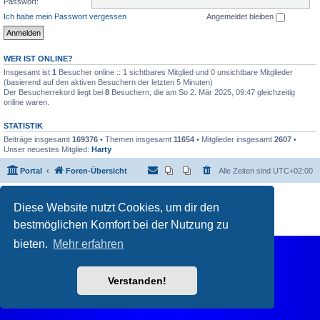
Passwort:
Ich habe mein Passwort vergessen
Angemeldet bleiben
WER IST ONLINE?
Insgesamt ist
1
Besucher online :: 1 sichtbares Mitglied und 0 unsichtbare Mitglieder
(basierend auf den aktiven Besuchern der letzten 5 Minuten)
Der Besucherrekord liegt bei
8
Besuchern, die am So 2. Mär 2025, 09:47 gleichzeitig
online waren.
STATISTIK
Beiträge insgesamt
169376
• Themen insgesamt
11654
• Mitglieder insgesamt
2607
•
Unser neuestes Mitglied:
Harty
Portal
Foren-Übersicht
Alle Zeiten sind
UTC+02:00
Powered by
phpBB
® Forum Software © phpBB Limited
Diese Website nutzt Cookies, um dir den
Deutsche Übersetzung durch
phpBB.de
Datenschutz
|
Nutzungsbedingungen
bestmöglichen Komfort bei der Nutzung zu
bieten.
Mehr erfahren
Verstanden!