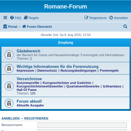
Romane-Forum
FAQ
Regeln
Registrieren
Anmelden
S
Portal
Foren-Übersicht
u
Aktuelle Zeit: Sa 8. Aug 2026, 13:54
c
Empfang
h
Gästebereich
e
der Bereich für Gäste und Neuankömmlinge: Forenregeln und Informationen
Themen:
1
Wichtige Informationen für die Forennutzung
Impressum
||
Datenschutz
||
Nutzungsbedingungen
||
Forenregeln
Verzeichnisse
Autorenprofile
||
Kurzgeschichten und Gedichte
||
Kurzgeschichtenwettbewerbe
||
Quartalswettbewerbe
||
Izithandana
||
Hall Of Fame
Themen:
125
Forum aktuell
Aktuelle Ausgabe
ANMELDEN
•
REGISTRIEREN
Benutzername: