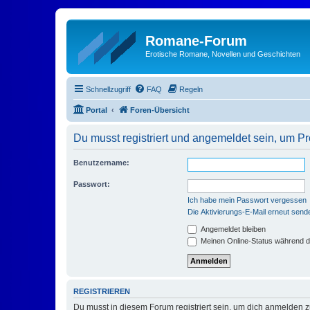
Romane-Forum
Erotische Romane, Novellen und Geschichten
Schnellzugriff
FAQ
Regeln
Portal
Foren-Übersicht
Du musst registriert und angemeldet sein, um P
Benutzername:
Passwort:
Ich habe mein Passwort vergessen
Die Aktivierungs-E-Mail erneut send
Angemeldet bleiben
Meinen Online-Status während d
REGISTRIEREN
Du musst in diesem Forum registriert sein, um dich anmelden zu