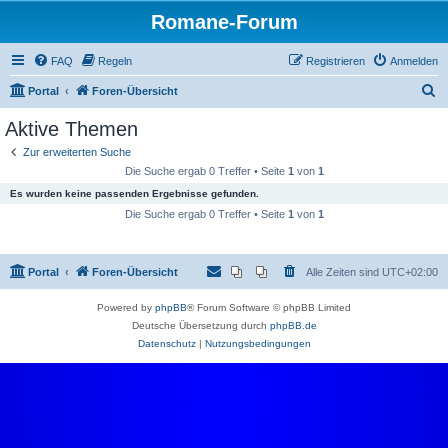
Romane-Forum
FAQ
Regeln
Registrieren
Anmelden
S
Portal
Foren-Übersicht
u
Aktive Themen
c
Zur erweiterten Suche
h
Die Suche ergab 0 Treffer • Seite
1
von
1
e
Es wurden keine passenden Ergebnisse gefunden.
Die Suche ergab 0 Treffer • Seite
1
von
1
Portal
Foren-Übersicht
Alle Zeiten sind
UTC+02:00
Powered by
phpBB
® Forum Software © phpBB Limited
Deutsche Übersetzung durch
phpBB.de
Datenschutz
|
Nutzungsbedingungen