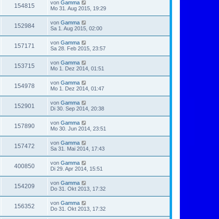
von
Gamma
154815
Mo 31. Aug 2015, 19:29
von
Gamma
152984
Sa 1. Aug 2015, 02:00
von
Gamma
157171
Sa 28. Feb 2015, 23:57
von
Gamma
153715
Mo 1. Dez 2014, 01:51
von
Gamma
154978
Mo 1. Dez 2014, 01:47
von
Gamma
152901
Di 30. Sep 2014, 20:38
von
Gamma
157890
Mo 30. Jun 2014, 23:51
von
Gamma
157472
Sa 31. Mai 2014, 17:43
von
Gamma
400850
Di 29. Apr 2014, 15:51
von
Gamma
154209
Do 31. Okt 2013, 17:32
von
Gamma
156352
Do 31. Okt 2013, 17:32