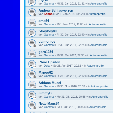
joycec
von
Gamma
»
Mi 31. Jan 2018, 21:31
» in
Autorenprofile
Andrew Schlagweizen
von
Kappa
»
Mo 1. Jan 2018, 18:02
» in
Autorenprofile
arne54
von
Gamma
»
Mi 1. Nov 2017, 11:03
» in
Autorenprofile
StoryBoy80
von
Gamma
»
Fr 30. Jun 2017, 22:40
» in
Autorenprofile
daimonios
von
Gamma
»
Fr 30. Jun 2017, 22:24
» in
Autorenprofile
gorn1234
von
Gamma
»
Mi 31. Mai 2017, 22:36
» in
Autorenprofile
Phiro Epsilon
von
Delta
»
So 23. Apr 2017, 20:32
» in
Autorenprofile
Manou62
von
Gamma
»
Di 28. Feb 2017, 22:12
» in
Autorenprofile
Adriana Mucci
von
Gamma
»
Mi 30. Nov 2016, 20:33
» in
Autorenprofile
JimmyB
von
Gamma
»
Mo 31. Okt 2016, 20:58
» in
Autorenprofile
Nette-Maus84
von
Gamma
»
Sa 1. Okt 2016, 00:35
» in
Autorenprofile