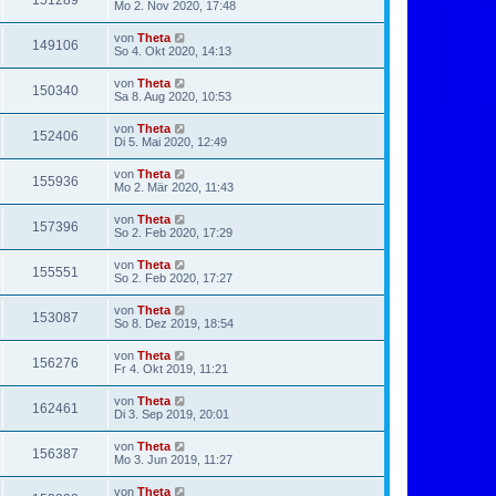
151289
Mo 2. Nov 2020, 17:48
von
Theta
149106
So 4. Okt 2020, 14:13
von
Theta
150340
Sa 8. Aug 2020, 10:53
von
Theta
152406
Di 5. Mai 2020, 12:49
von
Theta
155936
Mo 2. Mär 2020, 11:43
von
Theta
157396
So 2. Feb 2020, 17:29
von
Theta
155551
So 2. Feb 2020, 17:27
von
Theta
153087
So 8. Dez 2019, 18:54
von
Theta
156276
Fr 4. Okt 2019, 11:21
von
Theta
162461
Di 3. Sep 2019, 20:01
von
Theta
156387
Mo 3. Jun 2019, 11:27
von
Theta