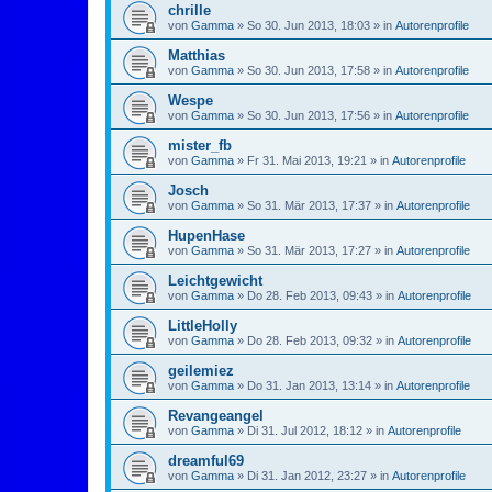
chrille
von
Gamma
»
So 30. Jun 2013, 18:03
» in
Autorenprofile
Matthias
von
Gamma
»
So 30. Jun 2013, 17:58
» in
Autorenprofile
Wespe
von
Gamma
»
So 30. Jun 2013, 17:56
» in
Autorenprofile
mister_fb
von
Gamma
»
Fr 31. Mai 2013, 19:21
» in
Autorenprofile
Josch
von
Gamma
»
So 31. Mär 2013, 17:37
» in
Autorenprofile
HupenHase
von
Gamma
»
So 31. Mär 2013, 17:27
» in
Autorenprofile
Leichtgewicht
von
Gamma
»
Do 28. Feb 2013, 09:43
» in
Autorenprofile
LittleHolly
von
Gamma
»
Do 28. Feb 2013, 09:32
» in
Autorenprofile
geilemiez
von
Gamma
»
Do 31. Jan 2013, 13:14
» in
Autorenprofile
Revangeangel
von
Gamma
»
Di 31. Jul 2012, 18:12
» in
Autorenprofile
dreamful69
von
Gamma
»
Di 31. Jan 2012, 23:27
» in
Autorenprofile