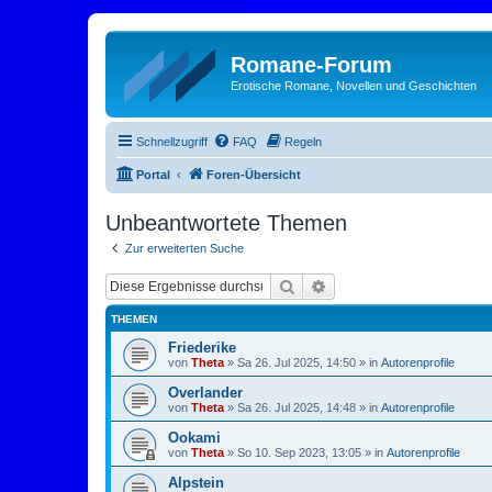
Romane-Forum
Erotische Romane, Novellen und Geschichten
Schnellzugriff
FAQ
Regeln
Portal
Foren-Übersicht
Unbeantwortete Themen
Zur erweiterten Suche
Suche
Erweiterte Suche
THEMEN
Friederike
von
Theta
»
Sa 26. Jul 2025, 14:50
» in
Autorenprofile
Overlander
von
Theta
»
Sa 26. Jul 2025, 14:48
» in
Autorenprofile
Ookami
von
Theta
»
So 10. Sep 2023, 13:05
» in
Autorenprofile
Alpstein