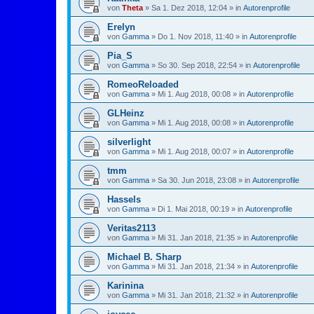
von
Theta
»
Sa 1. Dez 2018, 12:04
» in
Autorenprofile
Erelyn
von
Gamma
»
Do 1. Nov 2018, 11:40
» in
Autorenprofile
Pia_S
von
Gamma
»
So 30. Sep 2018, 22:54
» in
Autorenprofile
RomeoReloaded
von
Gamma
»
Mi 1. Aug 2018, 00:08
» in
Autorenprofile
GLHeinz
von
Gamma
»
Mi 1. Aug 2018, 00:08
» in
Autorenprofile
silverlight
von
Gamma
»
Mi 1. Aug 2018, 00:07
» in
Autorenprofile
tmm
von
Gamma
»
Sa 30. Jun 2018, 23:08
» in
Autorenprofile
Hassels
von
Gamma
»
Di 1. Mai 2018, 00:19
» in
Autorenprofile
Veritas2113
von
Gamma
»
Mi 31. Jan 2018, 21:35
» in
Autorenprofile
Michael B. Sharp
von
Gamma
»
Mi 31. Jan 2018, 21:34
» in
Autorenprofile
Karinina
von
Gamma
»
Mi 31. Jan 2018, 21:32
» in
Autorenprofile