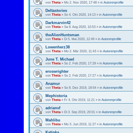
von
Theta
»
Mo 2. Nov 2020, 17:48
» in
Autorenprofile
Deltastories
von
Theta
»
So 4. Okt 2020, 14:13
» in
Autorenprofile
Darkmarvin42
von
Theta
»
Sa 8. Aug 2020, 10:53
» in
Autorenprofile
theAlienHuntsman
von
Theta
»
Di 5. Mai 2020, 12:49
» in
Autorenprofile
Lowenherz38
von
Theta
»
Mo 2. Mär 2020, 11:43
» in
Autorenprofile
June T. Michael
von
Theta
»
So 2. Feb 2020, 17:29
» in
Autorenprofile
eroswrighter
von
Theta
»
So 2. Feb 2020, 17:27
» in
Autorenprofile
Anamur
von
Theta
»
So 8. Dez 2019, 18:54
» in
Autorenprofile
Mephistoria
von
Theta
»
Fr 4. Okt 2019, 11:21
» in
Autorenprofile
adrianvf
von
Theta
»
Di 3. Sep 2019, 20:01
» in
Autorenprofile
Mahlibu
von
Theta
»
Mo 3. Jun 2019, 11:27
» in
Autorenprofile
Katinka