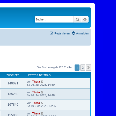
Suche
Erweiterte Suche
Registrieren
Anmelden
1
2
Nächste
Die Suche ergab 123 Treffer
ZUGRIFFE
LETZTER BEITRAG
von
Theta
140021
Sa 26. Jul 2025, 14:50
von
Theta
135280
Sa 26. Jul 2025, 14:48
von
Theta
167846
So 10. Sep 2023, 13:05
von
Theta
155068