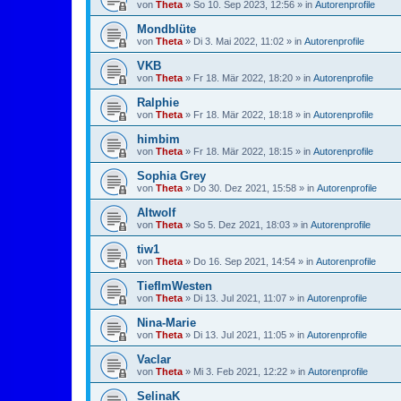
von
Theta
»
So 10. Sep 2023, 12:56
» in
Autorenprofile
Mondblüte
von
Theta
»
Di 3. Mai 2022, 11:02
» in
Autorenprofile
VKB
von
Theta
»
Fr 18. Mär 2022, 18:20
» in
Autorenprofile
Ralphie
von
Theta
»
Fr 18. Mär 2022, 18:18
» in
Autorenprofile
himbim
von
Theta
»
Fr 18. Mär 2022, 18:15
» in
Autorenprofile
Sophia Grey
von
Theta
»
Do 30. Dez 2021, 15:58
» in
Autorenprofile
Altwolf
von
Theta
»
So 5. Dez 2021, 18:03
» in
Autorenprofile
tiw1
von
Theta
»
Do 16. Sep 2021, 14:54
» in
Autorenprofile
TiefImWesten
von
Theta
»
Di 13. Jul 2021, 11:07
» in
Autorenprofile
Nina-Marie
von
Theta
»
Di 13. Jul 2021, 11:05
» in
Autorenprofile
Vaclar
von
Theta
»
Mi 3. Feb 2021, 12:22
» in
Autorenprofile
SelinaK