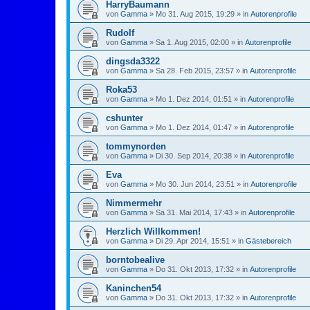
HarryBaumann
von
Gamma
»
Mo 31. Aug 2015, 19:29
» in
Autorenprofile
Rudolf
von
Gamma
»
Sa 1. Aug 2015, 02:00
» in
Autorenprofile
dingsda3322
von
Gamma
»
Sa 28. Feb 2015, 23:57
» in
Autorenprofile
Roka53
von
Gamma
»
Mo 1. Dez 2014, 01:51
» in
Autorenprofile
cshunter
von
Gamma
»
Mo 1. Dez 2014, 01:47
» in
Autorenprofile
tommynorden
von
Gamma
»
Di 30. Sep 2014, 20:38
» in
Autorenprofile
Eva
von
Gamma
»
Mo 30. Jun 2014, 23:51
» in
Autorenprofile
Nimmermehr
von
Gamma
»
Sa 31. Mai 2014, 17:43
» in
Autorenprofile
Herzlich Willkommen!
von
Gamma
»
Di 29. Apr 2014, 15:51
» in
Gästebereich
borntobealive
von
Gamma
»
Do 31. Okt 2013, 17:32
» in
Autorenprofile
Kaninchen54
von
Gamma
»
Do 31. Okt 2013, 17:32
» in
Autorenprofile