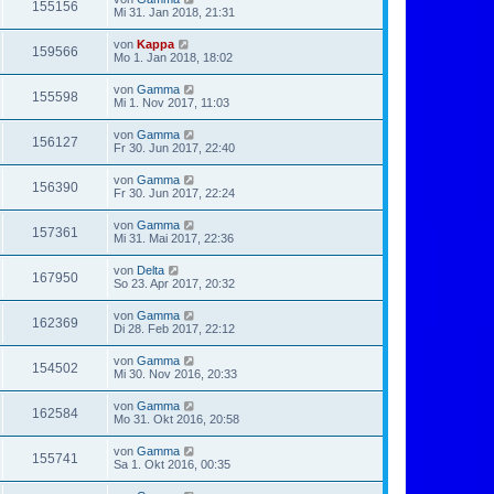
155156
Mi 31. Jan 2018, 21:31
von
Kappa
159566
Mo 1. Jan 2018, 18:02
von
Gamma
155598
Mi 1. Nov 2017, 11:03
von
Gamma
156127
Fr 30. Jun 2017, 22:40
von
Gamma
156390
Fr 30. Jun 2017, 22:24
von
Gamma
157361
Mi 31. Mai 2017, 22:36
von
Delta
167950
So 23. Apr 2017, 20:32
von
Gamma
162369
Di 28. Feb 2017, 22:12
von
Gamma
154502
Mi 30. Nov 2016, 20:33
von
Gamma
162584
Mo 31. Okt 2016, 20:58
von
Gamma
155741
Sa 1. Okt 2016, 00:35