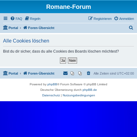
Romane-Forum
FAQ
Regeln
Registrieren
Anmelden
S
Portal
Foren-Übersicht
u
Alle Cookies löschen
c
h
Bist du dir sicher, dass du alle Cookies des Boards löschen möchtest?
e
Portal
Foren-Übersicht
Alle Zeiten sind
UTC+02:00
Powered by
phpBB
® Forum Software © phpBB Limited
Deutsche Übersetzung durch
phpBB.de
Datenschutz
|
Nutzungsbedingungen