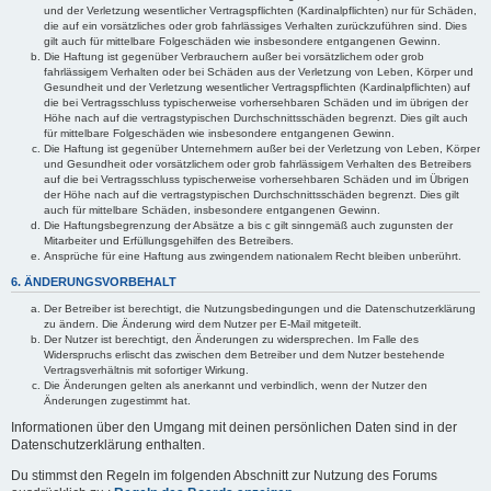
und der Verletzung wesentlicher Vertragspflichten (Kardinalpflichten) nur für Schäden,
die auf ein vorsätzliches oder grob fahrlässiges Verhalten zurückzuführen sind. Dies
gilt auch für mittelbare Folgeschäden wie insbesondere entgangenen Gewinn.
Die Haftung ist gegenüber Verbrauchern außer bei vorsätzlichem oder grob
fahrlässigem Verhalten oder bei Schäden aus der Verletzung von Leben, Körper und
Gesundheit und der Verletzung wesentlicher Vertragspflichten (Kardinalpflichten) auf
die bei Vertragsschluss typischerweise vorhersehbaren Schäden und im übrigen der
Höhe nach auf die vertragstypischen Durchschnittsschäden begrenzt. Dies gilt auch
für mittelbare Folgeschäden wie insbesondere entgangenen Gewinn.
Die Haftung ist gegenüber Unternehmern außer bei der Verletzung von Leben, Körper
und Gesundheit oder vorsätzlichem oder grob fahrlässigem Verhalten des Betreibers
auf die bei Vertragsschluss typischerweise vorhersehbaren Schäden und im Übrigen
der Höhe nach auf die vertragstypischen Durchschnittsschäden begrenzt. Dies gilt
auch für mittelbare Schäden, insbesondere entgangenen Gewinn.
Die Haftungsbegrenzung der Absätze a bis c gilt sinngemäß auch zugunsten der
Mitarbeiter und Erfüllungsgehilfen des Betreibers.
Ansprüche für eine Haftung aus zwingendem nationalem Recht bleiben unberührt.
6. ÄNDERUNGSVORBEHALT
Der Betreiber ist berechtigt, die Nutzungsbedingungen und die Datenschutzerklärung
zu ändern. Die Änderung wird dem Nutzer per E-Mail mitgeteilt.
Der Nutzer ist berechtigt, den Änderungen zu widersprechen. Im Falle des
Widerspruchs erlischt das zwischen dem Betreiber und dem Nutzer bestehende
Vertragsverhältnis mit sofortiger Wirkung.
Die Änderungen gelten als anerkannt und verbindlich, wenn der Nutzer den
Änderungen zugestimmt hat.
Informationen über den Umgang mit deinen persönlichen Daten sind in der
Datenschutzerklärung enthalten.
Du stimmst den Regeln im folgenden Abschnitt zur Nutzung des Forums