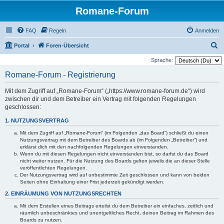
Romane-Forum
FAQ
Regeln
Anmelden
S
Portal
Foren-Übersicht
u
Sprache:
c
Romane-Forum - Registrierung
h
Mit dem Zugriff auf „Romane-Forum“ („https://www.romane-forum.de“) wird
e
zwischen dir und dem Betreiber ein Vertrag mit folgenden Regelungen
geschlossen:
1. NUTZUNGSVERTRAG
Mit dem Zugriff auf „Romane-Forum“ (im Folgenden „das Board“) schließt du einen
Nutzungsvertrag mit dem Betreiber des Boards ab (im Folgenden „Betreiber“) und
erklärst dich mit den nachfolgenden Regelungen einverstanden.
Wenn du mit diesen Regelungen nicht einverstanden bist, so darfst du das Board
nicht weiter nutzen. Für die Nutzung des Boards gelten jeweils die an dieser Stelle
veröffentlichten Regelungen.
Der Nutzungsvertrag wird auf unbestimmte Zeit geschlossen und kann von beiden
Seiten ohne Einhaltung einer Frist jederzeit gekündigt werden.
2. EINRÄUMUNG VON NUTZUNGSRECHTEN
Mit dem Erstellen eines Beitrags erteilst du dem Betreiber ein einfaches, zeitlich und
räumlich unbeschränktes und unentgeltliches Recht, deinen Beitrag im Rahmen des
Boards zu nutzen.