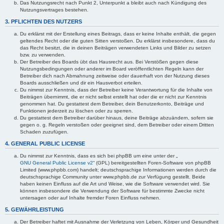
Das Nutzungsrecht nach Punkt 2, Unterpunkt a bleibt auch nach Kündigung des
Nutzungsvertrages bestehen.
3. PFLICHTEN DES NUTZERS
Du erklärst mit der Erstellung eines Beitrags, dass er keine Inhalte enthält, die gegen
geltendes Recht oder die guten Sitten verstoßen. Du erklärst insbesondere, dass du
das Recht besitzt, die in deinen Beiträgen verwendeten Links und Bilder zu setzen
bzw. zu verwenden.
Der Betreiber des Boards übt das Hausrecht aus. Bei Verstößen gegen diese
Nutzungsbedingungen oder anderer im Board veröffentlichten Regeln kann der
Betreiber dich nach Abmahnung zeitweise oder dauerhaft von der Nutzung dieses
Boards ausschließen und dir ein Hausverbot erteilen.
Du nimmst zur Kenntnis, dass der Betreiber keine Verantwortung für die Inhalte von
Beiträgen übernimmt, die er nicht selbst erstellt hat oder die er nicht zur Kenntnis
genommen hat. Du gestattest dem Betreiber, dein Benutzerkonto, Beiträge und
Funktionen jederzeit zu löschen oder zu sperren.
Du gestattest dem Betreiber darüber hinaus, deine Beiträge abzuändern, sofern sie
gegen o. g. Regeln verstoßen oder geeignet sind, dem Betreiber oder einem Dritten
Schaden zuzufügen.
4. GENERAL PUBLIC LICENSE
Du nimmst zur Kenntnis, dass es sich bei phpBB um eine unter der „
GNU General Public License v2
“ (GPL) bereitgestellten Foren-Software von phpBB
Limited (www.phpbb.com) handelt; deutschsprachige Informationen werden durch die
deutschsprachige Community unter www.phpbb.de zur Verfügung gestellt. Beide
haben keinen Einfluss auf die Art und Weise, wie die Software verwendet wird. Sie
können insbesondere die Verwendung der Software für bestimmte Zwecke nicht
untersagen oder auf Inhalte fremder Foren Einfluss nehmen.
5. GEWÄHRLEISTUNG
Der Betreiber haftet mit Ausnahme der Verletzung von Leben, Körper und Gesundheit