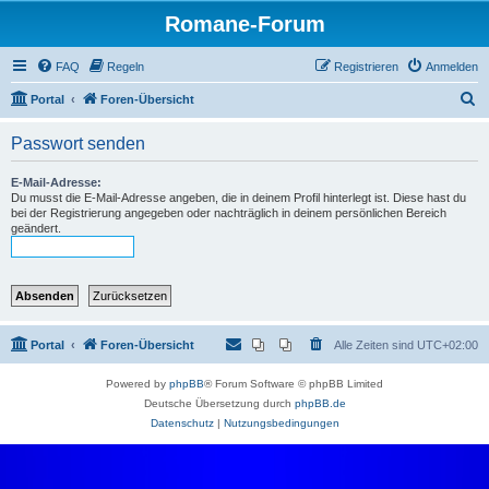
Romane-Forum
FAQ
Regeln
Registrieren
Anmelden
S
Portal
Foren-Übersicht
u
Passwort senden
c
h
E-Mail-Adresse:
Du musst die E-Mail-Adresse angeben, die in deinem Profil hinterlegt ist. Diese hast du
e
bei der Registrierung angegeben oder nachträglich in deinem persönlichen Bereich
geändert.
Portal
Foren-Übersicht
Alle Zeiten sind
UTC+02:00
Powered by
phpBB
® Forum Software © phpBB Limited
Deutsche Übersetzung durch
phpBB.de
Datenschutz
|
Nutzungsbedingungen