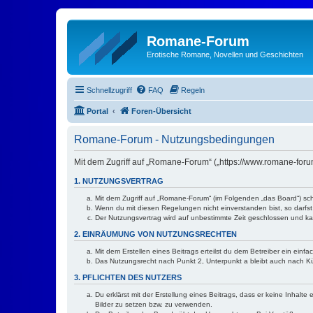
Romane-Forum
Erotische Romane, Novellen und Geschichten
Schnellzugriff
FAQ
Regeln
Portal
Foren-Übersicht
Romane-Forum - Nutzungsbedingungen
Mit dem Zugriff auf „Romane-Forum“ („https://www.romane-foru
1. NUTZUNGSVERTRAG
Mit dem Zugriff auf „Romane-Forum“ (im Folgenden „das Board“) sch
Wenn du mit diesen Regelungen nicht einverstanden bist, so darfst 
Der Nutzungsvertrag wird auf unbestimmte Zeit geschlossen und kan
2. EINRÄUMUNG VON NUTZUNGSRECHTEN
Mit dem Erstellen eines Beitrags erteilst du dem Betreiber ein ein
Das Nutzungsrecht nach Punkt 2, Unterpunkt a bleibt auch nach 
3. PFLICHTEN DES NUTZERS
Du erklärst mit der Erstellung eines Beitrags, dass er keine Inhalt
Bilder zu setzen bzw. zu verwenden.