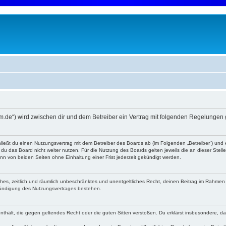
m.de“) wird zwischen dir und dem Betreiber ein Vertrag mit folgenden Regelungen
ließt du einen Nutzungsvertrag mit dem Betreiber des Boards ab (im Folgenden „Betreiber“) und
du das Board nicht weiter nutzen. Für die Nutzung des Boards gelten jeweils die an dieser Stell
n von beiden Seiten ohne Einhaltung einer Frist jederzeit gekündigt werden.
faches, zeitlich und räumlich unbeschränktes und unentgeltliches Recht, deinen Beitrag im Rahme
Kündigung des Nutzungsvertrages bestehen.
e enthält, die gegen geltendes Recht oder die guten Sitten verstoßen. Du erklärst insbesondere, 