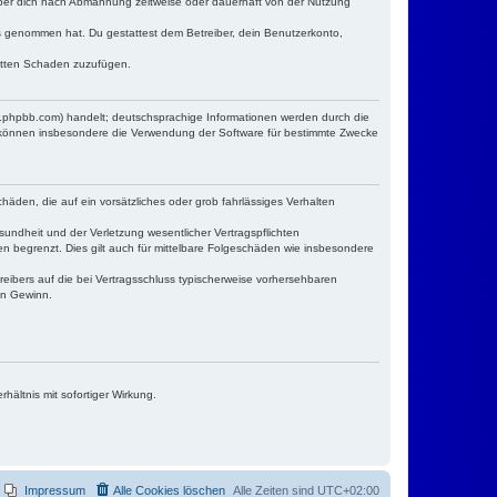
iber dich nach Abmahnung zeitweise oder dauerhaft von der Nutzung
tnis genommen hat. Du gestattest dem Betreiber, dein Benutzerkonto,
ritten Schaden zuzufügen.
w.phpbb.com) handelt; deutschsprachige Informationen werden durch die
e können insbesondere die Verwendung der Software für bestimmte Zwecke
häden, die auf ein vorsätzliches oder grob fahrlässiges Verhalten
undheit und der Verletzung wesentlicher Vertragspflichten
n begrenzt. Dies gilt auch für mittelbare Folgeschäden wie insbesondere
eibers auf die bei Vertragsschluss typischerweise vorhersehbaren
en Gewinn.
ältnis mit sofortiger Wirkung.
Impressum
Alle Cookies löschen
Alle Zeiten sind
UTC+02:00