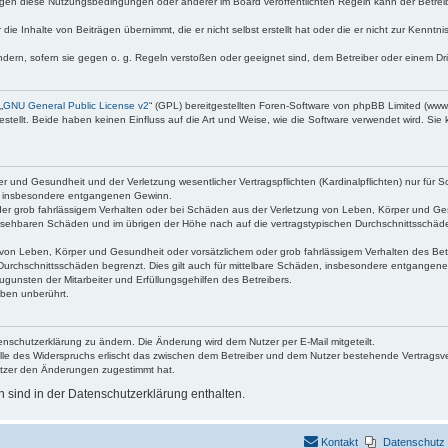
egen diese Nutzungsbedingungen oder anderer im Board veröffentlichten Regeln kann der Betre
die Inhalte von Beiträgen übernimmt, die er nicht selbst erstellt hat oder die er nicht zur Kenn
ndern, sofern sie gegen o. g. Regeln verstoßen oder geeignet sind, dem Betreiber oder einem D
„
GNU General Public License v2
“ (GPL) bereitgestellten Foren-Software von phpBB Limited (ww
ellt. Beide haben keinen Einfluss auf die Art und Weise, wie die Software verwendet wird. Si
 und Gesundheit und der Verletzung wesentlicher Vertragspflichten (Kardinalpflichten) nur für Sc
wie insbesondere entgangenen Gewinn.
der grob fahrlässigem Verhalten oder bei Schäden aus der Verletzung von Leben, Körper und Ges
rhersehbaren Schäden und im übrigen der Höhe nach auf die vertragstypischen Durchschnittsschäde
von Leben, Körper und Gesundheit oder vorsätzlichem oder grob fahrlässigem Verhalten des Betr
Durchschnittsschäden begrenzt. Dies gilt auch für mittelbare Schäden, insbesondere entgangen
gunsten der Mitarbeiter und Erfüllungsgehilfen des Betreibers.
ben unberührt.
enschutzerklärung zu ändern. Die Änderung wird dem Nutzer per E-Mail mitgeteilt.
lle des Widerspruchs erlischt das zwischen dem Betreiber und dem Nutzer bestehende Vertragsverh
utzer den Änderungen zugestimmt hat.
sind in der Datenschutzerklärung enthalten.
Kontakt
Datenschutz