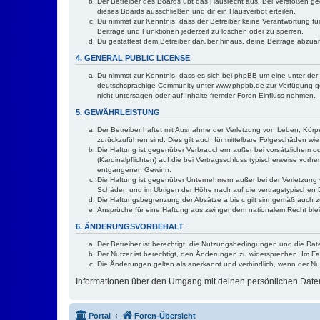
Der Betreiber des Boards übt das Hausrecht aus. Bei Verstößen g
dieses Boards ausschließen und dir ein Hausverbot erteilen.
Du nimmst zur Kenntnis, dass der Betreiber keine Verantwortung für 
Beiträge und Funktionen jederzeit zu löschen oder zu sperren.
Du gestattest dem Betreiber darüber hinaus, deine Beiträge abzuä
4. GENERAL PUBLIC LICENSE
Du nimmst zur Kenntnis, dass es sich bei phpBB um eine unter der 
deutschsprachige Community unter www.phpbb.de zur Verfügung gest
nicht untersagen oder auf Inhalte fremder Foren Einfluss nehmen.
5. GEWÄHRLEISTUNG
Der Betreiber haftet mit Ausnahme der Verletzung von Leben, Körper
zurückzuführen sind. Dies gilt auch für mittelbare Folgeschäden 
Die Haftung ist gegenüber Verbrauchern außer bei vorsätzlichem o
(Kardinalpflichten) auf die bei Vertragsschluss typischerweise vo
entgangenen Gewinn.
Die Haftung ist gegenüber Unternehmern außer bei der Verletzung 
Schäden und im Übrigen der Höhe nach auf die vertragstypischen 
Die Haftungsbegrenzung der Absätze a bis c gilt sinngemäß auch zu
Ansprüche für eine Haftung aus zwingendem nationalem Recht blei
6. ÄNDERUNGSVORBEHALT
Der Betreiber ist berechtigt, die Nutzungsbedingungen und die Dat
Der Nutzer ist berechtigt, den Änderungen zu widersprechen. Im Fa
Die Änderungen gelten als anerkannt und verbindlich, wenn der N
Informationen über den Umgang mit deinen persönlichen Daten 
Portal
Foren-Übersicht