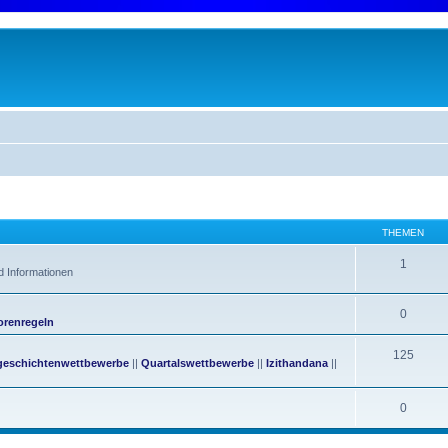
THEMEN
1
d Informationen
0
orenregeln
125
geschichtenwettbewerbe
||
Quartalswettbewerbe
||
Izithandana
||
0