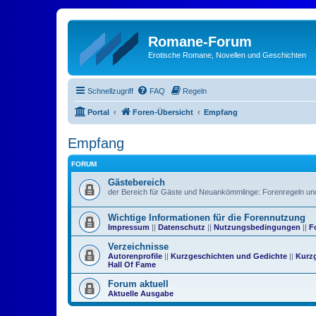
Romane-Forum
Erotische Romane, Novellen und Geschichten
Schnellzugriff
FAQ
Regeln
Portal
Foren-Übersicht
Empfang
Empfang
FORUM
Gästebereich
der Bereich für Gäste und Neuankömmlinge: Forenregeln un
Wichtige Informationen für die Forennutzung
Impressum
||
Datenschutz
||
Nutzungsbedingungen
||
F
Verzeichnisse
Autorenprofile
||
Kurzgeschichten und Gedichte
||
Kurz
Hall Of Fame
Forum aktuell
Aktuelle Ausgabe