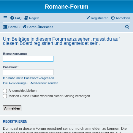
Romane-Forum
FAQ
Regeln
Registrieren
Anmelden
S
Portal
Foren-Übersicht
u
Um Beiträge in diesem Forum anzusehen, musst du auf
c
diesem Board registriert und angemeldet sein.
h
Benutzername:
e
Passwort:
Ich habe mein Passwort vergessen
Die Aktivierungs-E-Mail erneut senden
Angemeldet bleiben
Meinen Online-Status während dieser Sitzung verbergen
REGISTRIEREN
Du musst in diesem Forum registriert sein, um dich anmelden zu können. Die