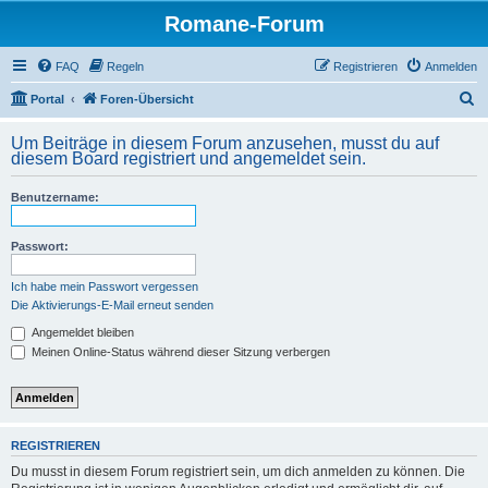
Romane-Forum
FAQ
Regeln
Registrieren
Anmelden
S
Portal
Foren-Übersicht
u
Um Beiträge in diesem Forum anzusehen, musst du auf
c
diesem Board registriert und angemeldet sein.
h
Benutzername:
e
Passwort:
Ich habe mein Passwort vergessen
Die Aktivierungs-E-Mail erneut senden
Angemeldet bleiben
Meinen Online-Status während dieser Sitzung verbergen
REGISTRIEREN
Du musst in diesem Forum registriert sein, um dich anmelden zu können. Die