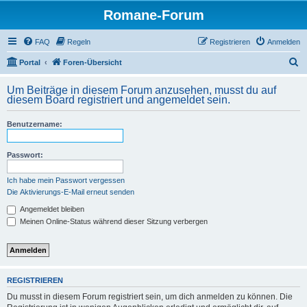
Romane-Forum
FAQ
Regeln
Registrieren
Anmelden
S
Portal
Foren-Übersicht
u
Um Beiträge in diesem Forum anzusehen, musst du auf
c
diesem Board registriert und angemeldet sein.
h
Benutzername:
e
Passwort:
Ich habe mein Passwort vergessen
Die Aktivierungs-E-Mail erneut senden
Angemeldet bleiben
Meinen Online-Status während dieser Sitzung verbergen
REGISTRIEREN
Du musst in diesem Forum registriert sein, um dich anmelden zu können. Die