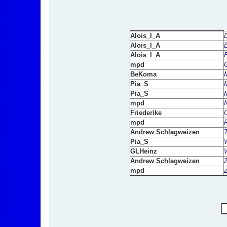
g
Alois_I_A
Alois_I_A
E
Alois_I_A
mpd
BeKoma
Pia_S
Pia_S
mpd
Friederike
mpd
Andrew Schlagweizen
Pia_S
GLHeinz
Andrew Schlagweizen
mpd