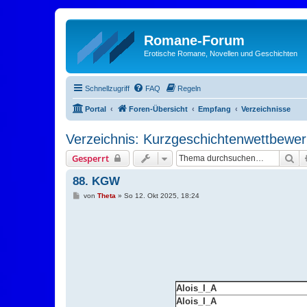
Romane-Forum
Erotische Romane, Novellen und Geschichten
Schnellzugriff
FAQ
Regeln
Portal
Foren-Übersicht
Empfang
Verzeichnisse
Verzeichnis: Kurzgeschichtenwettbewer
Su
Gesperrt
88. KGW
B
von
Theta
»
So 12. Okt 2025, 18:24
e
i
t
r
a
g
Alois_I_A
Alois_I_A