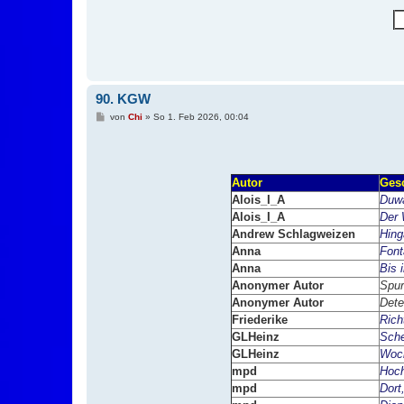
90. KGW
B
von
Chi
»
So 1. Feb 2026, 00:04
e
i
t
r
a
g
Autor
Ges
Alois_I_A
Duw
Alois_I_A
Der 
Andrew Schlagweizen
Hin
Anna
Font
Anna
Bis 
Anonymer Autor
Spur
Anonymer Autor
Dete
Friederike
Rich
GLHeinz
Sch
GLHeinz
Woc
mpd
Hoc
mpd
Dort