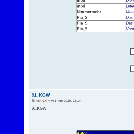
mpd
Dien
mpd
Linie
Nimmermehr
Mast
Pia_S
Das 
Pia_S
Das 
Pia_S
Vom
91. KGW
B
von
Chi
»
Mi 1. Apr 2026, 22:14
e
i
91.KGW
t
r
a
g
Autor