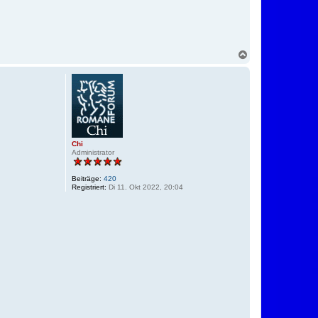
N
a
c
h
o
b
e
n
Chi
Administrator
Beiträge:
420
Registriert:
Di 11. Okt 2022, 20:04