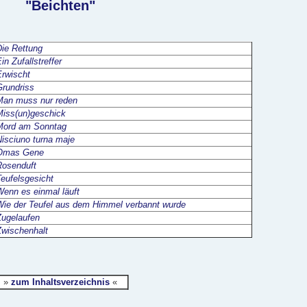
"Beichten"
Die Rettung
in Zufallstreffer
Erwischt
Grundriss
Man muss nur reden
Miss(un)geschick
Mord am Sonntag
Nisciuno turna maje
Omas Gene
Rosenduft
Teufelsgesicht
Wenn es einmal läuft
Wie der Teufel aus dem Himmel verbannt wurde
Zugelaufen
Zwischenhalt
»
zum Inhaltsverzeichnis
«