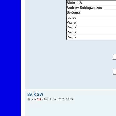
Alois_I_A
Andrew Schlagweizen
BeKoma
laotse
Pia_S
Pia_S
Pia_S
Pia_S
89. KGW
B
von
Chi
»
Mo 12. Jan 2026, 22:45
e
i
t
r
a