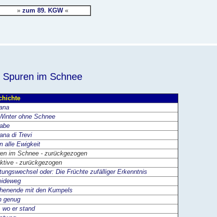
»
zum 89. KGW
«
Spuren im Schnee
chichte
ana
Winter ohne Schnee
gabe
ana di Trevi
in alle Ewigkeit
en im Schnee - zurückgezogen
ktive - zurückgezogen
tungswechsel oder: Die Früchte zufälliger Erkenntnis
eideweg
henende mit den Kumpels
h genug
, wo er stand