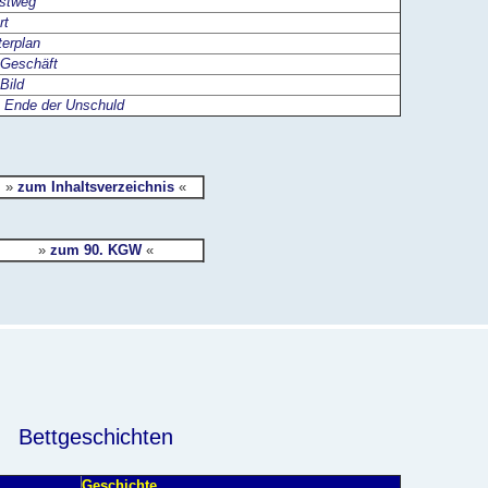
stweg
rt
erplan
Geschäft
Bild
 Ende der Unschuld
»
zum Inhaltsverzeichnis
«
»
zum 90. KGW
«
Bettgeschichten
Geschichte