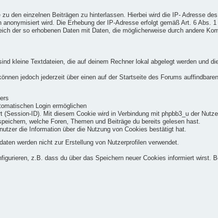
zu den einzelnen Beiträgen zu hinterlassen. Hierbei wird die IP- Adresse de
anonymisiert wird. Die Erhebung der IP-Adresse erfolgt gemäß Art. 6 Abs. 1 
bgleich der so erhobenen Daten mit Daten, die möglicherweise durch andere 
d kleine Textdateien, die auf deinem Rechner lokal abgelegt werden und di
önnen jedoch jederzeit über einen auf der Startseite des Forums auffindbaren
ers
utomatischen Login ermöglichen
 (Session-ID). Mit diesem Cookie wird in Verbindung mit phpbb3_u der Nutzer i
peichern, welche Foren, Themen und Beiträge du bereits gelesen hast.
nutzer die Information über die Nutzung von Cookies bestätigt hat.
aten werden nicht zur Erstellung von Nutzerprofilen verwendet.
gurieren, z.B. dass du über das Speichern neuer Cookies informiert wirst. B