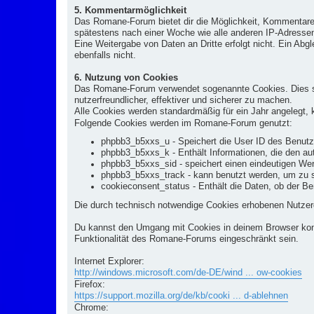
5. Kommentarmöglichkeit
Das Romane-Forum bietet dir die Möglichkeit, Kommentare 
spätestens nach einer Woche wie alle anderen IP-Adressen 
Eine Weitergabe von Daten an Dritte erfolgt nicht. Ein A
ebenfalls nicht.
6. Nutzung von Cookies
Das Romane-Forum verwendet sogenannte Cookies. Dies sin
nutzerfreundlicher, effektiver und sicherer zu machen.
Alle Cookies werden standardmäßig für ein Jahr angelegt, k
Folgende Cookies werden im Romane-Forum genutzt:
phpbb3_b5xxs_u - Speichert die User ID des Benutz
phpbb3_b5xxs_k - Enthält Informationen, die den a
phpbb3_b5xxs_sid - speichert einen eindeutigen Wert
phpbb3_b5xxs_track - kann benutzt werden, um zu s
cookieconsent_status - Enthält die Daten, ob der Be
Die durch technisch notwendige Cookies erhobenen Nutzerd
Du kannst den Umgang mit Cookies in deinem Browser konfi
Funktionalität des Romane-Forums eingeschränkt sein.
Internet Explorer:
http://windows.microsoft.com/de-DE/wind ... ow-cookies
Firefox:
https://support.mozilla.org/de/kb/cooki ... d-ablehnen
Chrome: