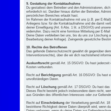
9. Gestattung der Kontaktaufnahme
Du gestattest dem Betreiber und den Administratoren, dich
erforderlich ist. Darüber hinaus dürfen der Betreiber, Admi
persönlichen Bereiches erlaubt hast.
Im Rahmen der Kontaktaufnahme mit uns (z.B. per E-Mail
Anliegens bzw. für die Kontaktaufnahme und die damit verb
deiner Einwilligung (Art. 6 Abs. 1 lit. a DSGVO) und unsere
widerrufen. Dazu reicht eine formlose Mitteilung per E-Mai
Deine Daten verbleiben bei uns, bis du uns zur Löschung au
Bearbeitung deiner Anfrage). Zwingende gesetzliche Besti
10. Rechte des Betroffenen
Das geltende Datenschutzrecht gewährt dir gegenüber dem 
Interventionsrechte), über die wir dich nachstehend informi
Auskunftsrecht
gemäß Art. 15 DSGVO: Du hast jederzeit e
Kosten verbunden.
Recht auf
Berichtigung
gemäß Art. 16 DSGVO: Du hast ein 
unvollständigen Daten.
Recht auf
Löschung
gemäß Art. 17 DSGVO: Du hast das Re
Dieses Recht besteht jedoch insbesondere dann nicht, wenn
aus Gründen des öffentlichen Interesses oder zur Geltend
Recht auf
Einschränkung
der Verarbeitung gemäß Art. 18
bestrittene Richtigkeit deiner Daten überprüft wird, wenn
Daten verlangen, wenn du deine Daten zur Geltendmachung