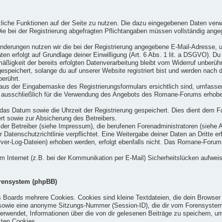
tzliche Funktionen auf der Seite zu nutzen. Die dazu eingegebenen Daten ve
 Die bei der Registrierung abgefragten Pflichtangaben müssen vollständig ang
nderungen nutzen wir die bei der Registrierung angegebene E-Mail-Adresse, 
n erfolgt auf Grundlage deiner Einwilligung (Art. 6 Abs. 1 lit. a DSGVO). Du k
äßigkeit der bereits erfolgten Datenverarbeitung bleibt vom Widerruf unberühr
espeichert, solange du auf unserer Website registriert bist und werden nach d
berührt.
 aus der Eingabemaske des Registrierungsformulars ersichtlich sind, umfass
ausschließlich für die Verwendung des Angebots des Romane-Forums erhoben
as Datum sowie die Uhrzeit der Registrierung gespeichert. Dies dient dem Fal
t sowie zur Absicherung des Betreibers.
h der Betreiber (siehe Impressum), die berufenen Forenadministratoren (sieh
er Datenschutzrichtlinie verpflichtet. Eine Weitergabe deiner Daten an Dritte e
ver-Log-Dateien) erhoben werden, erfolgt ebenfalls nicht. Das Romane-Forum
im Internet (z.B. bei der Kommunikation per E-Mail) Sicherheitslücken aufwei
orensystem (phpBB)
Boards mehrere Cookies. Cookies sind kleine Textdateien, die dein Browser 
sowie eine anonyme Sitzungs-Nummer (Session-ID), die dir vom Forensystem 
verwendet, Informationen über die von dir gelesenen Beiträge zu speichern, 
zten Cookies.