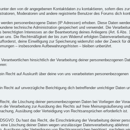
 unter den von dir angegebenen Kontaktdaten zu kontaktieren, sofern dies zur
nistratoren, Moderatoren und andere registrierte Benutzer des Forums dich kon
) werden personenbezogene Daten (IP Adressen) erhoben. Diese Daten werde
undene technische Administration gespeichert und verwendet. Die Verarbeitun
s berechtigten Interesses an der Beantwortung deines Anliegens (Art. 6 Abs. 1
l an uns. Die Rechtmäßigkeit der bis zum Widerruf erfolgten Datenverarbeitun
fforderst, deine Einwilligung zur Speicherung widerrufst oder der Zweck für 
mmungen – insbesondere Aufbewahrungsfristen – bleiben unberührt.
Verantwortlichen hinsichtlich der Verarbeitung deiner personenbezogenen D
eren:
in Recht auf Auskunft über deine von uns verarbeiteten personenbezogenen D
Recht auf unverzügliche Berichtigung dich betreffender unrichtiger Daten un
cht, die Löschung deiner personenbezogenen Daten bei Vorliegen der Vora
 die Verarbeitung zur Ausübung des Rechts auf freie Meinungsäußerung und Inf
machung, Ausübung oder Verteidigung von Rechtsansprüchen erforderlich ist.
 DSGVO: Du hast das Recht, die Einschränkung der Verarbeitung deiner pers
 du eine Löschung deiner Daten wegen unzulässiger Datenverarbeitung ablehnst
, Ausübung oder Verteidigung von Rechtsansprüchen benötigst, nachdem wir