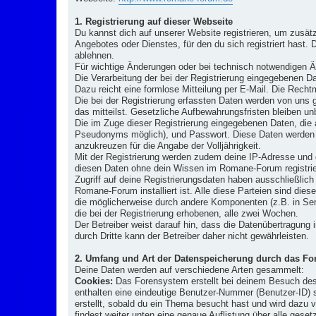
1. Registrierung auf dieser Webseite
Du kannst dich auf unserer Website registrieren, um zusä
Angebotes oder Dienstes, für den du sich registriert hast.
ablehnen.
Für wichtige Änderungen oder bei technisch notwendigen Ä
Die Verarbeitung der bei der Registrierung eingegebenen Date
Dazu reicht eine formlose Mitteilung per E-Mail. Die Rechtm
Die bei der Registrierung erfassten Daten werden von uns g
das mitteilst. Gesetzliche Aufbewahrungsfristen bleiben un
Die im Zuge dieser Registrierung eingegebenen Daten, die
Pseudonyms möglich), und Passwort. Diese Daten werden 
anzukreuzen für die Angabe der Volljährigkeit.
Mit der Registrierung werden zudem deine IP-Adresse und d
diesen Daten ohne dein Wissen im Romane-Forum registrier
Zugriff auf deine Registrierungsdaten haben ausschließlic
Romane-Forum installiert ist. Alle diese Parteien sind dies
die möglicherweise durch andere Komponenten (z.B. in Ser
die bei der Registrierung erhobenen, alle zwei Wochen.
Der Betreiber weist darauf hin, dass die Datenübertragung 
durch Dritte kann der Betreiber daher nicht gewährleisten.
2. Umfang und Art der Datenspeicherung durch das F
Deine Daten werden auf verschiedene Arten gesammelt:
Cookies:
Das Forensystem erstellt bei deinem Besuch des 
enthalten eine eindeutige Benutzer-Nummer (Benutzer-ID) 
erstellt, sobald du ein Thema besucht hast und wird dazu 
findest weiter unten eine genaue Auflistung über alle geset