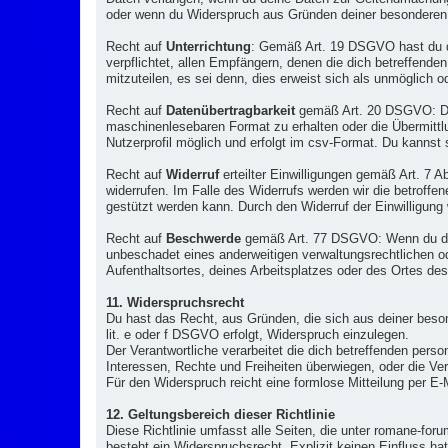
oder wenn du Widerspruch aus Gründen deiner besonderen Si
Recht auf
Unterrichtung
: Gemäß Art. 19 DSGVO hast du da
verpflichtet, allen Empfängern, denen die dich betreffen
mitzuteilen, es sei denn, dies erweist sich als unmöglich
Recht auf
Datenübertragbarkeit
gemäß Art. 20 DSGVO: Du h
maschinenlesebaren Format zu erhalten oder die Übermittlu
Nutzerprofil möglich und erfolgt im csv-Format. Du kannst
Recht auf
Widerruf
erteilter Einwilligungen gemäß Art. 7 A
widerrufen. Im Falle des Widerrufs werden wir die betroffe
gestützt werden kann. Durch den Widerruf der Einwilligung w
Recht auf
Beschwerde
gemäß Art. 77 DSGVO: Wenn du der 
unbeschadet eines anderweitigen verwaltungsrechtlichen od
Aufenthaltsortes, deines Arbeitsplatzes oder des Ortes d
11. Widerspruchsrecht
Du hast das Recht, aus Gründen, die sich aus deiner besond
lit. e oder f DSGVO erfolgt, Widerspruch einzulegen.
Der Verantwortliche verarbeitet die dich betreffenden per
Interessen, Rechte und Freiheiten überwiegen, oder die V
Für den Widerspruch reicht eine formlose Mitteilung per E-
12. Geltungsbereich dieser Richtlinie
Diese Richtlinie umfasst alle Seiten, die unter romane-for
besteht ein Widerspruchsrecht. Explizit keinen Einfluss hat 