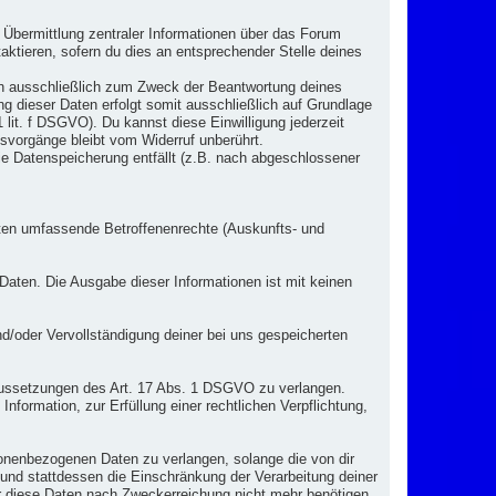
 Übermittlung zentraler Informationen über das Forum
taktieren, sofern du dies an entsprechender Stelle deines
n ausschließlich zum Zweck der Beantwortung deines
g dieser Daten erfolgt somit ausschließlich auf Grundlage
 lit. f DSGVO). Du kannst diese Einwilligung jederzeit
gsvorgänge bleibt vom Widerruf unberührt.
die Datenspeicherung entfällt (z.B. nach abgeschlossener
aten umfassende Betroffenenrechte (Auskunfts- und
aten. Die Ausgabe dieser Informationen ist mit keinen
d/oder Vervollständigung deiner bei uns gespeicherten
ussetzungen des Art. 17 Abs. 1 DSGVO zu verlangen.
ormation, zur Erfüllung einer rechtlichen Verpflichtung,
onenbezogenen Daten zu verlangen, solange die von dir
 und stattdessen die Einschränkung der Verarbeitung deiner
 diese Daten nach Zweckerreichung nicht mehr benötigen