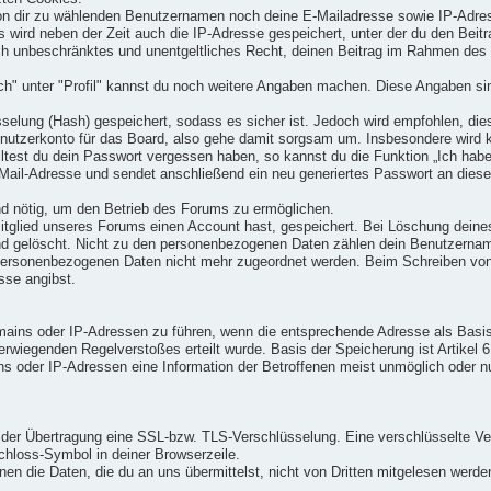
on dir zu wählenden Benutzernamen noch deine E-Mailadresse sowie IP-Adres
 wird neben der Zeit auch die IP-Adresse gespeichert, unter der du den Beitr
mlich unbeschränktes und unentgeltliches Recht, deinen Beitrag im Rahmen de
ch" unter "Profil" kannst du noch weitere Angaben machen. Diese Angaben si
selung (Hash) gespeichert, sodass es sicher ist. Jedoch wird empfohlen, die
utzerkonto für das Board, also gehe damit sorgsam um. Insbesondere wird ke
olltest du dein Passwort vergessen haben, so kannst du die Funktion „Ich h
Mail-Adresse und sendet anschließend ein neu generiertes Passwort an diese
 sind nötig, um den Betrieb des Forums zu ermöglichen.
tglied unseres Forums einen Account hast, gespeichert. Bei Löschung deine
nd gelöscht. Nicht zu den personenbezogenen Daten zählen dein Benutzerna
ersonenbezogenen Daten nicht mehr zugeordnet werden. Beim Schreiben von B
sse angibst.
Domains oder IP-Adressen zu führen, wenn die entsprechende Adresse als Bas
rwiegenden Regelverstoßes erteilt wurde. Basis der Speicherung ist Artikel
ns oder IP-Adressen eine Information der Betroffenen meist unmöglich oder n
der Übertragung eine SSL-bzw. TLS-Verschlüsselung. Eine verschlüsselte Ve
Schloss-Symbol in deiner Browserzeile.
en die Daten, die du an uns übermittelst, nicht von Dritten mitgelesen werde