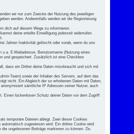
rwenden wir nur zum Zwecke der Nutzung des jeweiligen
egeben werden. Anderenfalls werden wir die Registrierung
um dich auf diesem Wege zu informieren.
annst deine erteilte Einwilligung jederzeit widerrufen.
t.
rei Jahren Inaktivität gelöscht oder vorab, wenn du uns
en u.a. E-Mailadresse, Benutzername (Nutzung eines
 und gespeichert. Zusätzlich ist eine Checkbox
l, dass ein Dritter deine Daten missbraucht und sich mit
e Admin-Team) sowie der Inhaber des Servers, auf dem das
rfolgt nicht. Ein Abgleich der so erhobenen Daten mit Daten,
 anonymisiert sämtliche IP Adressen seiner Nutzer, auch
st. Einen lückenlosen Schutz deiner Daten vor dem Zugriff
als temporäre Dateien ablegt. Zwei dieser Cookies
automatisch zugewiesen wird. Ein drittes Cookie wird
um die ungelesenen Beiträge markieren zu können. Du