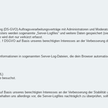
g (DS-GVO) Auftragsverarbeitungsverträge mit Administratoren und Moderato
ters werden sogenannte „Server-Logfiles“ und weitere Daten gespeichert (sieh
 wird dort nur verkürzt erfasst.
it. f DSGVO auf Basis unseres berechtigten Interesses an der Verbesserung der
formationen in sogenannten Server-Log-Dateien, die dein Browser automatis
RL)
e besuchst.
auf Basis unseres berechtigten Interesses an der Verbesserung der Stabilität
ehalten uns allerdings vor, die Server-Logfiles nachträglich zu überprüfen, so