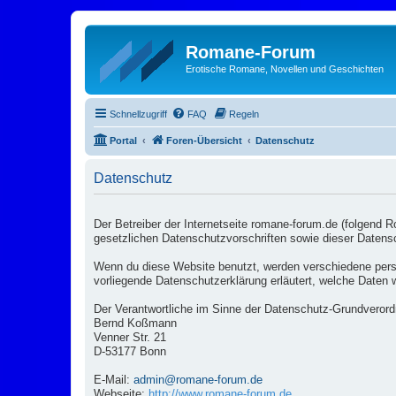
Romane-Forum
Erotische Romane, Novellen und Geschichten
Schnellzugriff
FAQ
Regeln
Portal
Foren-Übersicht
Datenschutz
Datenschutz
Der Betreiber der Internetseite romane-forum.de (folgend 
gesetzlichen Datenschutzvorschriften sowie dieser Datensc
Wenn du diese Website benutzt, werden verschiedene pers
vorliegende Datenschutzerklärung erläutert, welche Daten 
Der Verantwortliche im Sinne der Datenschutz-Grundverord
Bernd Koßmann
Venner Str. 21
D-53177 Bonn
E-Mail:
admin@romane-forum.de
Webseite:
http://www.romane-forum.de