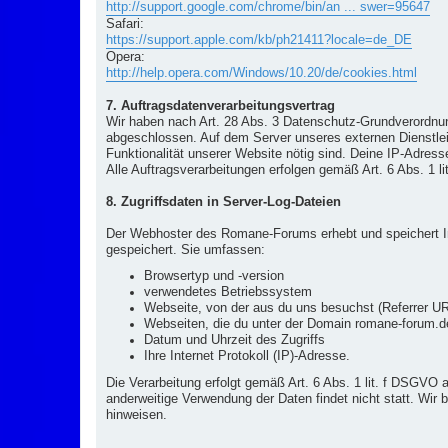
http://support.google.com/chrome/bin/an ... swer=95647
Safari:
https://support.apple.com/kb/ph21411?locale=de_DE
Opera:
http://help.opera.com/Windows/10.20/de/cookies.html
7. Auftragsdatenverarbeitungsvertrag
Wir haben nach Art. 28 Abs. 3 Datenschutz-Grundverordnun
abgeschlossen. Auf dem Server unseres externen Dienstleis
Funktionalität unserer Website nötig sind. Deine IP-Adresse
Alle Auftragsverarbeitungen erfolgen gemäß Art. 6 Abs. 1 l
8. Zugriffsdaten in Server-Log-Dateien
Der Webhoster des Romane-Forums erhebt und speichert In
gespeichert. Sie umfassen:
Browsertyp und -version
verwendetes Betriebssystem
Webseite, von der aus du uns besuchst (Referrer U
Webseiten, die du unter der Domain romane-forum.d
Datum und Uhrzeit des Zugriffs
Ihre Internet Protokoll (IP)-Adresse.
Die Verarbeitung erfolgt gemäß Art. 6 Abs. 1 lit. f DSGVO 
anderweitige Verwendung der Daten findet nicht statt. Wir b
hinweisen.