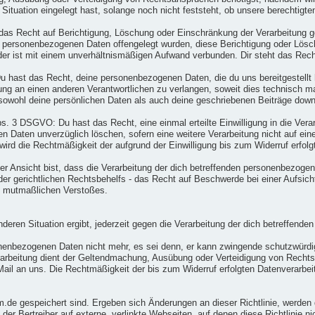
tuation eingelegt hast, solange noch nicht feststeht, ob unsere berechtigt
s Recht auf Berichtigung, Löschung oder Einschränkung der Verarbeitung ge
den personenbezogenen Daten offengelegt wurden, diese Berichtigung oder Lös
 oder ist mit einem unverhältnismäßigen Aufwand verbunden. Dir steht das Rec
ast das Recht, deine personenbezogenen Daten, die du uns bereitgestellt ha
ng an einen anderen Verantwortlichen zu verlangen, soweit dies technisch ma
 sowohl deine persönlichen Daten als auch deine geschriebenen Beiträge dow
bs. 3 DSGVO: Du hast das Recht, eine einmal erteilte Einwilligung in die Vera
nen Daten unverzüglich löschen, sofern eine weitere Verarbeitung nicht auf ei
ird die Rechtmäßigkeit der aufgrund der Einwilligung bis zum Widerruf erfolgt
Ansicht bist, dass die Verarbeitung der dich betreffenden personenbezoge
er gerichtlichen Rechtsbehelfs - das Recht auf Beschwerde bei einer Aufsich
es mutmaßlichen Verstoßes.
eren Situation ergibt, jederzeit gegen die Verarbeitung der dich betreffende
sonenbezogenen Daten nicht mehr, es sei denn, er kann zwingende schutzwürdi
erarbeitung dient der Geltendmachung, Ausübung oder Verteidigung von Recht
Mail an uns. Die Rechtmäßigkeit der bis zum Widerruf erfolgten Datenverarbei
um.de gespeichert sind. Ergeben sich Änderungen an dieser Richtlinie, werden
der Bertreiber auf externe, verlinkte Webseiten, auf denen diese Richtlinie nich