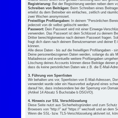
Registrierung:
Bei der Registrierung werden neben dem v
Schreiben von Beiträgen:
Beim Schreiben eines Beitrages
erteilst du dem Betreiber ein einfaches, zeitlich und räu
zwei Wochen anonymisiert.
Freiwillige Profilangaben:
In deinem "Persönlichen Berei
jederzeit von dir selbst gelöscht werden.
Passwort:
Dein Passwort wird mit einer Einwege-Verschlüs
verwenden. Das Passwort ist dein Schlüssel zu deinem Ben
Dritter berechtigterweise nach deinem Passwort fragen. S
fragt dich dann nach deinem Benutzernamen und deiner E-
können.
Alle diese Daten - bis auf die freiwilligen Profilangaben -
Deine personenbezogenen Daten werden, solange du als Mi
Mailadresse und eventuelle weitere Profilangaben umgehe
Löschung deines Accounts können diese Beiträge deinen p
dass du keine persönlichen Daten wie z.B. die E-Mail-Adre
3. Führung von Sperrlisten
Wir behalten uns vor, Sperrlisten von E-Mail-Adressen, 
verwendet wurde oder ein Hausverbot aufgrund eines schwe
darauf hin, dass insbesondere bei der Sperrung von Domai
(Artikel 14 Absatz 5 Buchstabe b DSGVO).
4. Hinweis zur SSL Verschlüsselung
Diese Seite nutzt aus Sicherheitsgründen und zum Schutz 
Browsers von “http://” auf “https://” wechselt und an dem 
Wenn die SSL- bzw. TLS-Verschlüsselung aktiviert ist, könn