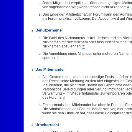
Jedes Mitglied ist verpflichtet, über einen gültigen Ma
von sogenannten Wegwerfadressen nicht akzeptiert.
#
Das Ende der Mitgliedschaft im Forum kann den Adminis
ins Forum praktisch vollzogen. Der Account wird auf Wu
Benutzername
Die Wahl des Nicknamens ist frei. Jedoch darf ein Nickna
Nicknamen mit sexistischem oder rassistischem Inhalt si
Nicknamen abzulehnen.
#
Die Anmeldung eines Mitglieds unter mehreren Namen is
sperren.
#
Das Miteinander
Alle Geschichten – aber auch sonstige Posts – dürfen u
das Recht, seine Meinung zu den hier eingestellten G
Plaudereien, die nicht zum Thema der Geschichte oder d
Persönliche Beleidigungen oder Verunglimpfungen jedwed
Verwarnung – im Wiederholungsfall zur temporären oder 
des Forums.
#
Ein harmonisches Miteinander hat oberste Priorität. Ein
Die Administration des Forums behält sich vor, von ih
wenn sie den Eindruck hat, dass diese Grundpfeiler de
Urheberrecht