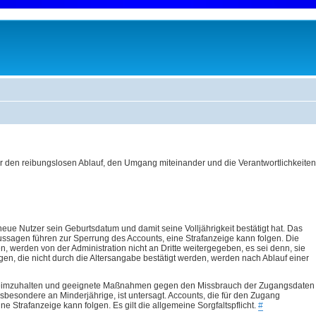
den reibungslosen Ablauf, den Umgang miteinander und die Verantwortlichkeiten 
ue Nutzer sein Geburtsdatum und damit seine Volljährigkeit bestätigt hat. Das
ussagen führen zur Sperrung des Accounts, eine Strafanzeige kann folgen. Die
 werden von der Administration nicht an Dritte weitergegeben, es sei denn, sie
gen, die nicht durch die Altersangabe bestätigt werden, werden nach Ablauf einer
 geheimzuhalten und geeignete Maßnahmen gegen den Missbrauch der Zugangsdaten
 insbesondere an Minderjährige, ist untersagt. Accounts, die für den Zugang
e Strafanzeige kann folgen. Es gilt die allgemeine Sorgfaltspflicht.
#