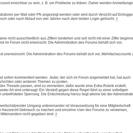
ilaccount erreichbar zu sein, z. B. um Probleme zu klären. Daher werden Anmeldung
tratoren per Mail oder PN angezeigt werden oder wird durch Verzicht auf Einlogg
nsch oder nach Ablauf von vier Jahren nach dem letzten Login gelöscht.
#
me nicht ausschließlich aus Ziffern bestehen und soll nicht mit einer Ziffer beginn
nd im Forum nicht erwünscht. Die Administration des Forums behält sich vor,
t unerwünscht. Die Administration des Forums behält sich vor, Mehrfachaccounts 
nd sollen kommentiert werden. Jeder, der sich im Forum angemeldet hat, hat auch
eschichten oder anderen Themen zu posten.
es Threads passen, sind zu vermeiden; dafür wurde eine Extra-Rubrik erstellt.
er Art sind untersagt. Ein Verstoß gegen diese Regel führt zu einer sofortigen
unbefristeten Sperrung. Die Entscheidung hierzu liegt alleine bei der Administrati
 wertschätzender Umgang untereinander ist Voraussetzung für eine Mitgliedschaft.
rem Hausrecht Gebrauch zu machen und einzelne User des Forums zu verweisen,
s Miteinanders nicht gegeben sind.
#