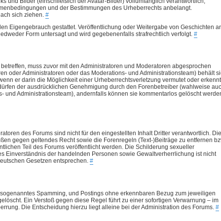
nks und Bilder (einschließlich der Avatar-Bilder) vollumfänglich verantwortlich,
ahmenbedingungen und der Bestimmungen des Urheberrechts anbelangt.
nach sich ziehen.
#
 den Eigengebrauch gestattet. Veröffentlichung oder Weitergabe von Geschichten a
in jedweder Form untersagt und wird gegebenenfalls strafrechtlich verfolgt.
#
betreffen, muss zuvor mit den Administratoren und Moderatoren abgesprochen
n oder Administratoren oder das Moderations- und Administrationsteam) behält s
wenn er darin die Möglichkeit einer Urheberrechtsverletzung vermutet oder erkennt
dürfen der ausdrücklichen Genehmigung durch den Forenbetreiber (wahlweise au
- und Administrationsteam), andernfalls können sie kommentarlos gelöscht werde
oren des Forums sind nicht für den eingestellten Inhalt Dritter verantwortlich. Di
tößen gegen geltendes Recht sowie die Forenregeln (Text-)Beiträge zu entfernen bz
fentlichen Teil des Forums veröffentlicht werden. Die Schilderung sexueller
s Einverständnis der handelnden Personen sowie Gewaltverherrlichung ist nicht
 deutschen Gesetzen entsprechen.
#
n, sogenanntes Spamming, und Postings ohne erkennbaren Bezug zum jeweiligen
gelöscht. Ein Verstoß gegen diese Regel führt zu einer sofortigen Verwarnung – im
errung. Die Entscheidung hierzu liegt alleine bei der Administration des Forums.
#