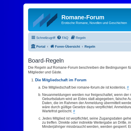
Romane-Forum
Erotische Romane, Novellen und Geschichten
Schnellzugriff
FAQ
Regeln
Portal
Foren-Übersicht
Regeln
Board-Regeln
Die Regeln auf Romane-Forum beschreiben die Bedingungen für 
Mitglieder und Gäste.
Die Mitgliedschaft im Forum
Die Mitgliedschaft bei romane-forum.de ist kostenlos.
#
Neuanmeldungen werden nur freigeschaltet, wenn der ne
Geburtsdatum wird an Eides statt abgegeben, falsche A
Daten, die im Rahmen der Anmeldung übermittelt werden,
wäre durch gültige Gesetze dazu verpflichtet. Anmeldun
Wartefrist gelöscht.
#
Jedes Mitglied ist verpflichtet, seine Zugangsdaten
zu treffen. Direkte oder indirekte Weitergabe an Dritte,
Minderjähriger missbraucht werden, werden gesperrt. Ein