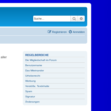
Suche
Erweiterte Suche
Registrieren
Anmelden
REGELBEREICHE
aller
Die Mitgliedschaft im Forum
Benutzername
Das Miteinander
Urheberrecht
Werbung
Verstöße, Textinhalte
Spam
Signatur
Änderungen