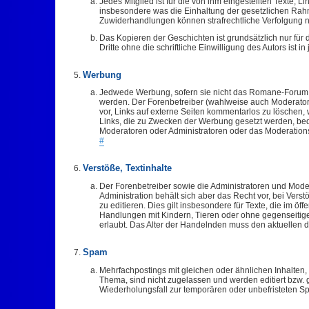
Jedes Mitglied ist für die von ihm eingestellten Texte, Li
insbesondere was die Einhaltung der gesetzlichen R
Zuwiderhandlungen können strafrechtliche Verfolgung 
Das Kopieren der Geschichten ist grundsätzlich nur für
Dritte ohne die schriftliche Einwilligung des Autors ist 
Werbung
Jedwede Werbung, sofern sie nicht das Romane-Forum 
werden. Der Forenbetreiber (wahlweise auch Moderatore
vor, Links auf externe Seiten kommentarlos zu löschen, 
Links, die zu Zwecken der Werbung gesetzt werden, be
Moderatoren oder Administratoren oder das Moderations
#
Verstöße, Textinhalte
Der Forenbetreiber sowie die Administratoren und Moderat
Administration behält sich aber das Recht vor, bei Vers
zu editieren. Dies gilt insbesondere für Texte, die im öf
Handlungen mit Kindern, Tieren oder ohne gegenseitige
erlaubt. Das Alter der Handelnden muss den aktuellen
Spam
Mehrfachpostings mit gleichen oder ähnlichen Inhalte
Thema, sind nicht zugelassen und werden editiert bzw. 
Wiederholungsfall zur temporären oder unbefristeten Sp