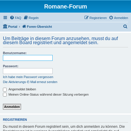
Romane-Forum
FAQ
Regeln
Registrieren
Anmelden
S
Portal
Foren-Übersicht
u
Um Beiträge in diesem Forum anzusehen, musst du auf
c
diesem Board registriert und angemeldet sein.
h
Benutzername:
e
Passwort:
Ich habe mein Passwort vergessen
Die Aktivierungs-E-Mail erneut senden
Angemeldet bleiben
Meinen Online-Status während dieser Sitzung verbergen
REGISTRIEREN
Du musst in diesem Forum registriert sein, um dich anmelden zu können. Die