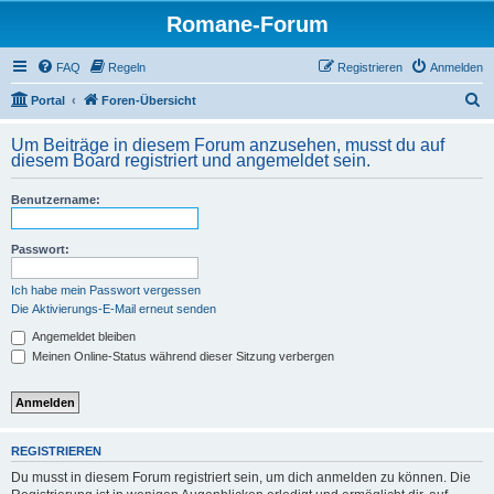
Romane-Forum
FAQ
Regeln
Registrieren
Anmelden
S
Portal
Foren-Übersicht
u
Um Beiträge in diesem Forum anzusehen, musst du auf
c
diesem Board registriert und angemeldet sein.
h
Benutzername:
e
Passwort:
Ich habe mein Passwort vergessen
Die Aktivierungs-E-Mail erneut senden
Angemeldet bleiben
Meinen Online-Status während dieser Sitzung verbergen
REGISTRIEREN
Du musst in diesem Forum registriert sein, um dich anmelden zu können. Die