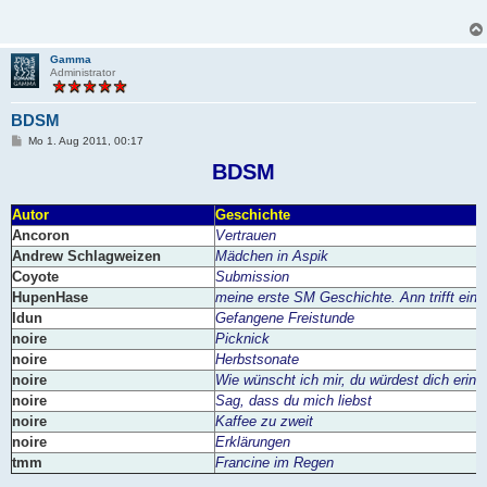
Gamma
Administrator
BDSM
B
Mo 1. Aug 2011, 00:17
e
i
BDSM
t
r
a
Autor
Geschichte
g
Ancoron
Vertrauen
Andrew Schlagweizen
Mädchen in Aspik
Coyote
Submission
HupenHase
meine erste SM Geschichte. Ann trifft ein 
Idun
Gefangene Freistunde
noire
Picknick
noire
Herbstsonate
noire
Wie wünscht ich mir, du würdest dich erinn
noire
Sag, dass du mich liebst
noire
Kaffee zu zweit
noire
Erklärungen
tmm
Francine im Regen