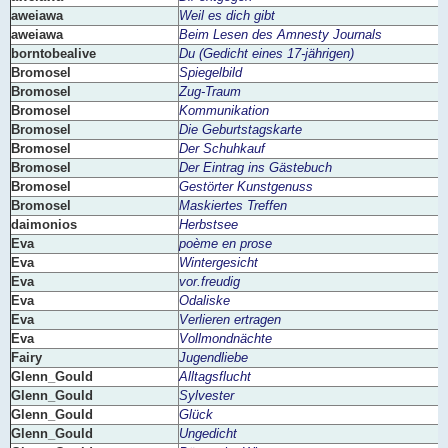
aweiawa
Weil es dich gibt
aweiawa
Beim Lesen des Amnesty Journals
borntobealive
Du (Gedicht eines 17-jährigen)
Bromosel
Spiegelbild
Bromosel
Zug-Traum
Bromosel
Kommunikation
Bromosel
Die Geburtstagskarte
Bromosel
Der Schuhkauf
Bromosel
Der Eintrag ins Gästebuch
Bromosel
Gestörter Kunstgenuss
Bromosel
Maskiertes Treffen
daimonios
Herbstsee
Eva
poème en prose
Eva
Wintergesicht
Eva
vor.freudig
Eva
Odaliske
Eva
Verlieren ertragen
Eva
Vollmondnächte
Fairy
Jugendliebe
Glenn_Gould
Alltagsflucht
Glenn_Gould
Sylvester
Glenn_Gould
Glück
Glenn_Gould
Ungedicht