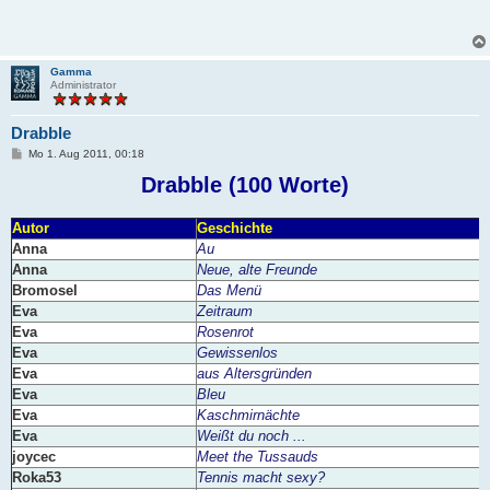
Gamma
Administrator
Drabble
B
Mo 1. Aug 2011, 00:18
e
i
Drabble (100 Worte)
t
r
a
Autor
Geschichte
g
Anna
Au
Anna
Neue, alte Freunde
Bromosel
Das Menü
Eva
Zeitraum
Eva
Rosenrot
Eva
Gewissenlos
Eva
aus Altersgründen
Eva
Bleu
Eva
Kaschmirnächte
Eva
Weißt du noch ...
joycec
Meet the Tussauds
Roka53
Tennis macht sexy?