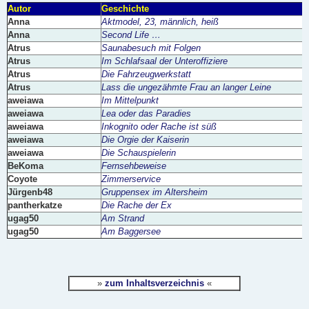
a
Autor
Geschichte
g
Anna
Aktmodel, 23, männlich, heiß
Anna
Second Life …
Atrus
Saunabesuch mit Folgen
Atrus
Im Schlafsaal der Unteroffiziere
Atrus
Die Fahrzeugwerkstatt
Atrus
Lass die ungezähmte Frau an langer Leine
aweiawa
Im Mittelpunkt
aweiawa
Lea oder das Paradies
aweiawa
Inkognito oder Rache ist süß
aweiawa
Die Orgie der Kaiserin
aweiawa
Die Schauspielerin
BeKoma
Fernsehbeweise
Coyote
Zimmerservice
Jürgenb48
Gruppensex im Altersheim
pantherkatze
Die Rache der Ex
ugag50
Am Strand
ugag50
Am Baggersee
»
zum Inhaltsverzeichnis
«