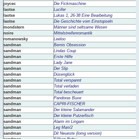
joycec
Die Fickmaschine
laotse
Lucifer
laotse
Lukas 1, 26-38 Eine Bearbeitung
laotse
Die Geschichte vom Einstopseln
mondstern
Männer sind seltsame Wesen
noire
Mittelstreifenromantik
romanowsky
Leeloo
sandman
Bernis Obsession
sandman
Lindas Coup
sandman
Erste Hilfe
sandman
Lady Jane
sandman
Der Slip
sandman
Düsenglück
sandman
Total verspannt
sandman
Total verladen
sandman
Total bescheuert
sandman
Pandoras Buxe
sandman
CAPRI-FISCHER
sandman
Der kleine Salamander
sandman
Der kleine Putzerfisch
sandman
Alarm im Lingam
sandman
Leg Man/2
sandman
Dit Neueste (lomg version)