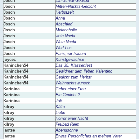
Josch
Ein-Schlaf-Gedicht
Josch
Mitten-Nachts-Gedicht
Josch
Herbstzeit
Josch
Anna
Josch
Abschied
Josch
Melancholie
Josch
wein Nacht
Josch
Wein-Nacht
Josch
Wort Los
Josch
Paris, wir trauern
joycec
Kunstgewächse
Kaninchen54
Das 35. Klassenfest
Kaninchen54
Gewidmet dem lieben Valentino
Kaninchen54
Gedicht zum Herbst
Kaninchen54
Weihnachtswunsch
Karinina
Gebet einer Frau
Karinina
Ein Gedicht ?
Karinina
Juli
kilroy
Kälte
kilroy
Liebe
kilroy
Horror einer Nacht
kilroy
Freibad Reim
laotse
Abendsonne
laotse
Etwas Persönliches an meinen Vater