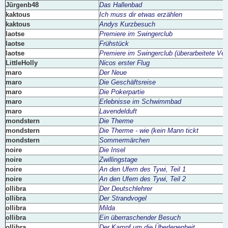
Jürgenb48
Das Hallenbad
kaktous
Ich muss dir etwas erzählen
kaktous
Andys Kurzbesuch
laotse
Premiere im Swingerclub
laotse
Frühstück
laotse
Premiere im Swingerclub (überarbeitete Ver
LittleHolly
Nicos erster Flug
maro
Der Neue
maro
Die Geschäftsreise
maro
Die Pokerpartie
maro
Erlebnisse im Schwimmbad
maro
Lavendelduft
mondstern
Die Therme
mondstern
Die Therme - wie (kein Mann tickt
mondstern
Sommermärchen
noire
Die Insel
noire
Zwillingstage
noire
An den Ufern des Tywi, Teil 1
noire
An den Ufern des Tywi, Teil 2
ollibra
Der Deutschlehrer
ollibra
Der Strandvogel
ollibra
Milda
ollibra
Ein überraschender Besuch
ollibra
Der Kampf um die Überlegenheit