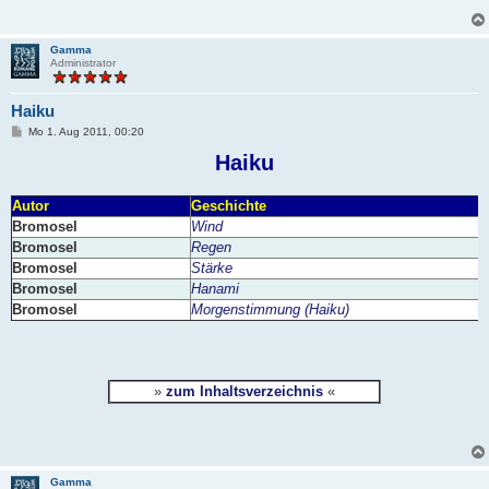
Gamma
Administrator
Haiku
B
Mo 1. Aug 2011, 00:20
e
i
Haiku
t
r
a
Autor
Geschichte
g
Bromosel
Wind
Bromosel
Regen
Bromosel
Stärke
Bromosel
Hanami
Bromosel
Morgenstimmung (Haiku)
»
zum Inhaltsverzeichnis
«
Gamma