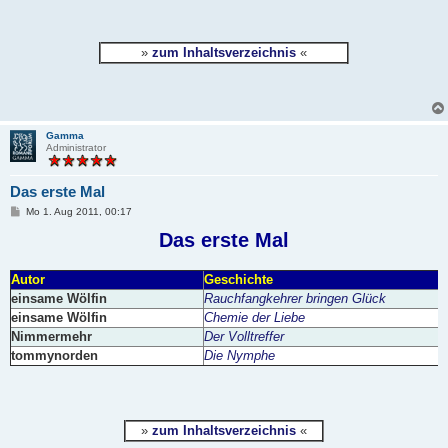
»
zum Inhaltsverzeichnis
«
Gamma
Administrator
Das erste Mal
B
Mo 1. Aug 2011, 00:17
e
i
Das erste Mal
t
r
a
Autor
Geschichte
g
einsame Wölfin
Rauchfangkehrer bringen Glück
einsame Wölfin
Chemie der Liebe
Nimmermehr
Der Volltreffer
tommynorden
Die Nymphe
»
zum Inhaltsverzeichnis
«