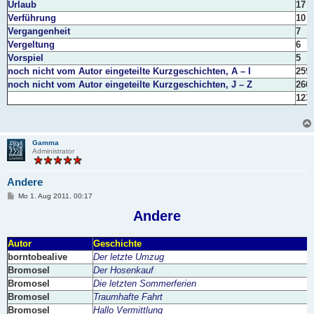
Urlaub
17
Verführung
10
Vergangenheit
7
Vergeltung
6
Vorspiel
5
noch nicht vom Autor eingeteilte Kurzgeschichten, A – I
259
noch nicht vom Autor eingeteilte Kurzgeschichten, J – Z
266
123
Gamma
Administrator
Andere
B
Mo 1. Aug 2011, 00:17
e
i
Andere
t
r
a
Autor
Geschichte
g
borntobealive
Der letzte Umzug
Bromosel
Der Hosenkauf
Bromosel
Die letzten Sommerferien
Bromosel
Traumhafte Fahrt
Bromosel
Hallo Vermittlung