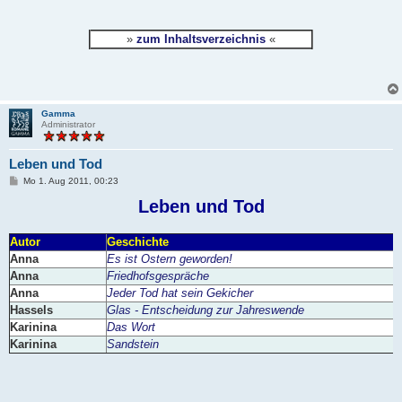
»
zum Inhaltsverzeichnis
«
Gamma
Administrator
Leben und Tod
B
Mo 1. Aug 2011, 00:23
e
i
Leben und Tod
t
r
a
Autor
Geschichte
g
Anna
Es ist Ostern geworden!
Anna
Friedhofsgespräche
Anna
Jeder Tod hat sein Gekicher
Hassels
Glas - Entscheidung zur Jahreswende
Karinina
Das Wort
Karinina
Sandstein