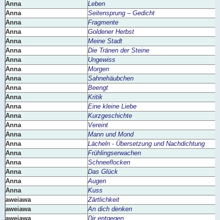
Anna
Leben
Anna
Seitensprung – Gedicht
Anna
Fragmente
Anna
Goldener Herbst
Anna
Meine Stadt
Anna
Die Tränen der Steine
Anna
Ungewiss
Anna
Morgen
Anna
Sahnehäubchen
Anna
Beengt
Anna
Kritik
Anna
Eine kleine Liebe
Anna
Kurzgeschichte
Anna
Vereint
Anna
Mann und Mond
Anna
Lächeln - Übersetzung und Nachdichtung
Anna
Frühlingserwachen
Anna
Schneeflocken
Anna
Das Glück
Anna
Augen
Anna
Kuss
aweiawa
Zärtlichkeit
aweiawa
An dich denken
aweiawa
Dir entgegen