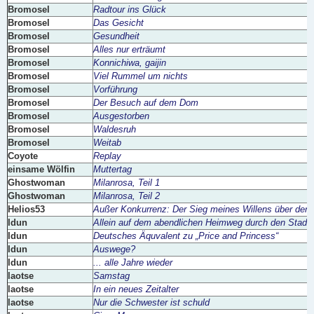
Bromosel
Radtour ins Glück
Bromosel
Das Gesicht
Bromosel
Gesundheit
Bromosel
Alles nur erträumt
Bromosel
Konnichiwa, gaijin
Bromosel
Viel Rummel um nichts
Bromosel
Vorführung
Bromosel
Der Besuch auf dem Dom
Bromosel
Ausgestorben
Bromosel
Waldesruh
Bromosel
Weitab
Coyote
Replay
einsame Wölfin
Muttertag
Ghostwoman
Milanrosa, Teil 1
Ghostwoman
Milanrosa, Teil 2
Helios53
Außer Konkurrenz: Der Sieg meines Willens über den 
Idun
Allein auf dem abendlichen Heimweg durch den Stadt
Idun
Deutsches Äquvalent zu „Price and Princess“
Idun
Auswege?
Idun
... alle Jahre wieder
laotse
Samstag
laotse
In ein neues Zeitalter
laotse
Nur die Schwester ist schuld