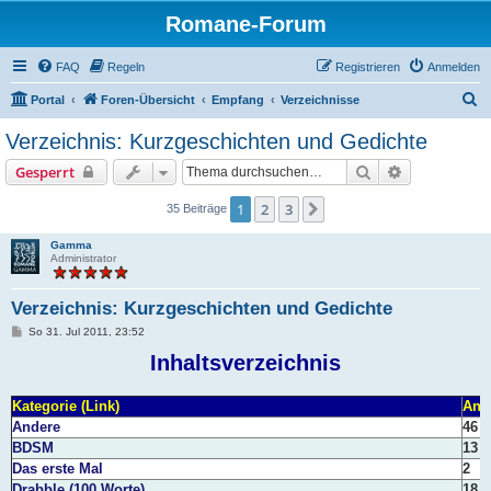
Romane-Forum
FAQ
Regeln
Registrieren
Anmelden
S
Portal
Foren-Übersicht
Empfang
Verzeichnisse
u
Verzeichnis: Kurzgeschichten und Gedichte
c
Suche
Erweiterte S
Gesperrt
h
e
1
2
3
Nächste
35 Beiträge
Gamma
Administrator
Verzeichnis: Kurzgeschichten und Gedichte
B
So 31. Jul 2011, 23:52
e
i
Inhaltsverzeichnis
t
r
a
Kategorie (Link)
Anz
g
Andere
46
BDSM
13
Das erste Mal
2
Drabble (100 Worte)
18