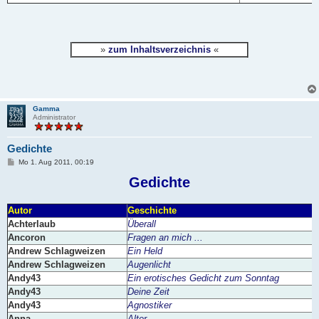
»
zum Inhaltsverzeichnis
«
Gamma
Administrator
Gedichte
B
Mo 1. Aug 2011, 00:19
e
i
Gedichte
t
r
a
Autor
Geschichte
g
Achterlaub
Überall
Ancoron
Fragen an mich ...
Andrew Schlagweizen
Ein Held
Andrew Schlagweizen
Augenlicht
Andy43
Ein erotisches Gedicht zum Sonntag
Andy43
Deine Zeit
Andy43
Agnostiker
Anna
Alter