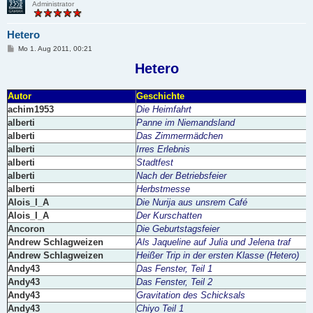
Administrator
Hetero
B
Mo 1. Aug 2011, 00:21
e
i
Hetero
t
r
a
Autor
Geschichte
g
achim1953
Die Heimfahrt
alberti
Panne im Niemandsland
alberti
Das Zimmermädchen
alberti
Irres Erlebnis
alberti
Stadtfest
alberti
Nach der Betriebsfeier
alberti
Herbstmesse
Alois_I_A
Die Nurija aus unsrem Café
Alois_I_A
Der Kurschatten
Ancoron
Die Geburtstagsfeier
Andrew Schlagweizen
Als Jaqueline auf Julia und Jelena traf
Andrew Schlagweizen
Heißer Trip in der ersten Klasse (Hetero)
Andy43
Das Fenster, Teil 1
Andy43
Das Fenster, Teil 2
Andy43
Gravitation des Schicksals
Andy43
Chiyo Teil 1