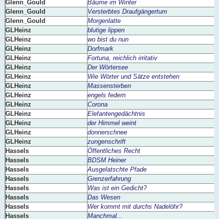
Glenn_Gould
Bäume im Winter
Glenn_Gould
Versterbtes Draufgängertum
Glenn_Gould
Morgenlatte
GLHeinz
blutige lippen
GLHeinz
wo bist du nun
GLHeinz
Dorfmark
GLHeinz
Fortuna, reichlich irritativ
GLHeinz
Der Wörtersee
GLHeinz
Wie Wörter und Sätze entstehen
GLHeinz
Massensterben
GLHeinz
engels federn
GLHeinz
Corona
GLHeinz
Elefantengedächtnis
GLHeinz
der Himmel weint
GLHeinz
donnerschnee
GLHeinz
zungenschrift
Hassels
Öffentliches Recht
Hassels
BDSM Heiner
Hassels
Ausgelatschte Pfade
Hassels
Grenzerfahrung
Hassels
Was ist ein Gedicht?
Hassels
Das Wesen
Hassels
Wer kommt mit durchs Nadelöhr?
Hassels
Manchmal...