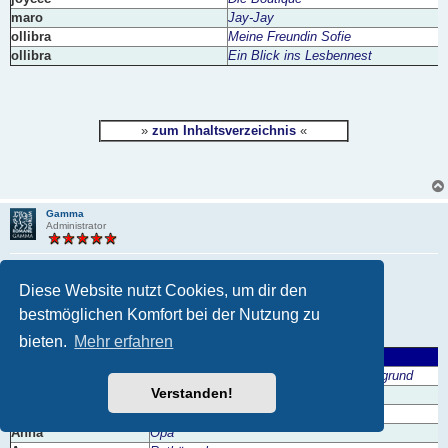
maro
Jay-Jay
ollibra
Meine Freundin Sofie
ollibra
Ein Blick ins Lesbennest
»
zum Inhaltsverzeichnis
«
Gamma
Administrator
Liebe
Diese Website nutzt Cookies, um dir den
B
Mo 1. Aug 2011, 00:24
e
bestmöglichen Komfort bei der Nutzung zu
i
Liebe
t
r
bieten.
Mehr erfahren
a
Autor
Geschichte
g
Alois_I_A
Eine strahlende Rose vor grauem Hintergrund
Verstanden!
Alois_I_A
Die lange Fahrt
Alois_I_A
Kettenreaktion
Anna
Opa