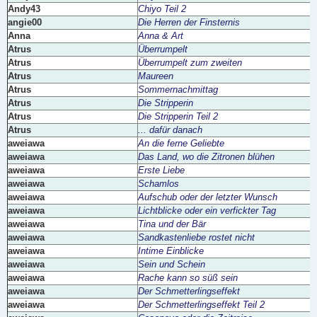
Andy43
Chiyo Teil 2
angie00
Die Herren der Finsternis
Anna
Anna & Art
Atrus
Überrumpelt
Atrus
Überrumpelt zum zweiten
Atrus
Maureen
Atrus
Sommernachmittag
Atrus
Die Stripperin
Atrus
Die Stripperin Teil 2
Atrus
... dafür danach
aweiawa
An die ferne Geliebte
aweiawa
Das Land, wo die Zitronen blühen
aweiawa
Erste Liebe
aweiawa
Schamlos
aweiawa
Aufschub oder der letzter Wunsch
aweiawa
Lichtblicke oder ein verfickter Tag
aweiawa
Tina und der Bär
aweiawa
Sandkastenliebe rostet nicht
aweiawa
Intime Einblicke
aweiawa
Sein und Schein
aweiawa
Rache kann so süß sein
aweiawa
Der Schmetterlingseffekt
aweiawa
Der Schmetterlingseffekt Teil 2