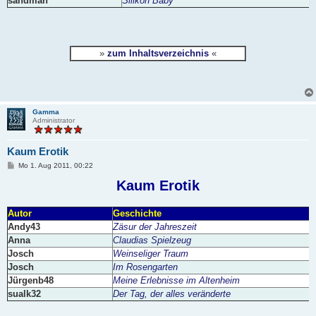
sandman
Silikon Baby
»
zum Inhaltsverzeichnis
«
Gamma
Administrator
Kaum Erotik
B
Mo 1. Aug 2011, 00:22
e
i
Kaum Erotik
t
r
a
Autor
Geschichte
g
Andy43
Zäsur der Jahreszeit
Anna
Claudias Spielzeug
Josch
Weinseliger Traum
Josch
Im Rosengarten
Jürgenb48
Meine Erlebnisse im Altenheim
sualk32
Der Tag, der alles veränderte