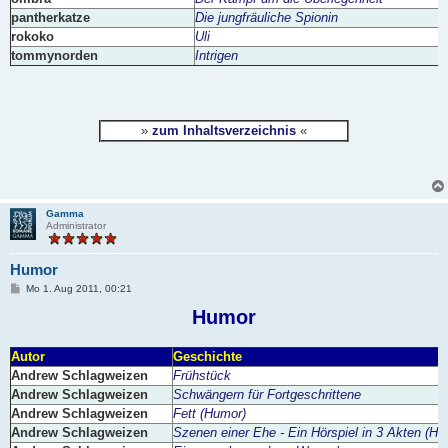
pantherkatze
Die jungfräuliche Spionin
rokoko
Uli
tommynorden
Intrigen
»
zum Inhaltsverzeichnis
«
Gamma
Administrator
Humor
B
Mo 1. Aug 2011, 00:21
e
i
Humor
t
r
a
Autor
Geschichte
g
Andrew Schlagweizen
Frühstück
Andrew Schlagweizen
Schwängern für Fortgeschrittene
Andrew Schlagweizen
Fett (Humor)
Andrew Schlagweizen
Szenen einer Ehe - Ein Hörspiel in 3 Akten (Hu