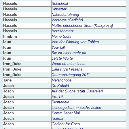
Hassels
Schicksal
Hassels
Unwetter
Hassels
Nahtoderfahrung
Hassels
Vorsorge (Gedicht)
Hassels
Muttis erloschener Stern (Kurzprosa)
Hassels
Herzschmerz
himbim
Meine Sicht
Idun
Von der Wirkung von Zahlen
Idun
Your bill
Idun
Sie ist nicht mehr da...
Idun
Letzte Worte
Iron_Duke
Wenn du mich liebst
Iron_Duke
Eala Frya Fresena
Iron_Duke
Osterspaziergang 2011
Jane
Melancholie
Josch
De Kobold
Josch
Auf der Suche (statt Ostereier)
Josch
Ero Tik
Josch
Dichterleid
Josch
Liebesgedicht in sechs Zeilen
Josch
Komm lieber Mai
Josch
Heimat
Josch
Gedicht für Coco