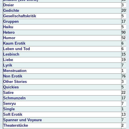
Dreier
3
Gedichte
205
Gesellschaftskritik
5
Gruppen
17
Haiku
5
Hetero
90
Humor
52
Kaum Erotik
6
Leben und Tod
6
Lesbisch
15
Liebe
19
Lyrik
7
Menstruation
1
Non Erotik
76
Other Stories
3
Quickies
5
Satire
22
Schmunzeln
17
Senryu
7
Single
1
Soft Erotik
13
Spanner und Voyeure
7
Theaterstücke
2