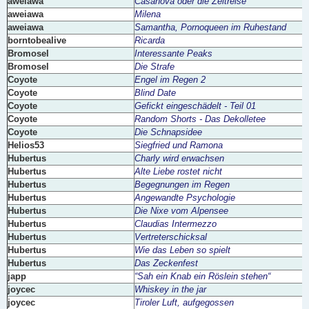
aweiawa
Casanova oder die Zeitreise
aweiawa
Milena
aweiawa
Samantha, Pornoqueen im Ruhestand
borntobealive
Ricarda
Bromosel
Interessante Peaks
Bromosel
Die Strafe
Coyote
Engel im Regen 2
Coyote
Blind Date
Coyote
Gefickt eingeschädelt - Teil 01
Coyote
Random Shorts - Das Dekolletee
Coyote
Die Schnapsidee
Helios53
Siegfried und Ramona
Hubertus
Charly wird erwachsen
Hubertus
Alte Liebe rostet nicht
Hubertus
Begegnungen im Regen
Hubertus
Angewandte Psychologie
Hubertus
Die Nixe vom Alpensee
Hubertus
Claudias Intermezzo
Hubertus
Vertreterschicksal
Hubertus
Wie das Leben so spielt
Hubertus
Das Zeckenfest
japp
“Sah ein Knab ein Röslein stehen“
joycec
Whiskey in the jar
joycec
Tiroler Luft, aufgegossen