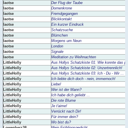
laotse
Der Flug der Taube
laotse
Dornenkrone
laotse
Fremdgegangen
laotse
Blickkontakt
laotse
Ein kurzer Eindruck
laotse
Schatzsuche
laotse
Blümchen
laotse
Morgens um Neun
laotse
London
laotse
Signale
laotse
Meditation zu Weihnachten
LittleHolly
Aus Hollys Schatzkiste 01: Wie konnte das p
LittleHolly
Aus Hollys Schatzkiste 02: Unzertrennlich!
LittleHolly
Aus Hollys Schatzkiste 03: Ich - Du - Wir ... L
LittleHolly
Ich liebte dich doch - nein, immernoch!
LittleHolly
Liebe!
LittleHolly
Wer ist der Mann?
LittleHolly
Ich habe dich geliebt ...
LittleHolly
Die rote Blume
LittleHolly
Je t'aime!
LittleHolly
Verrückt nach Dir!
LittleHolly
Für immer dein?
LittleHolly
Wo bist du?
Lowenherz38
Mein Frühlingsgedicht