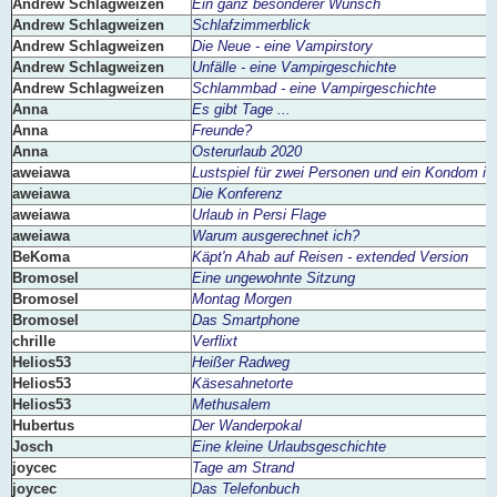
Andrew Schlagweizen
Ein ganz besonderer Wunsch
Andrew Schlagweizen
Schlafzimmerblick
Andrew Schlagweizen
Die Neue - eine Vampirstory
Andrew Schlagweizen
Unfälle - eine Vampirgeschichte
Andrew Schlagweizen
Schlammbad - eine Vampirgeschichte
Anna
Es gibt Tage ...
Anna
Freunde?
Anna
Osterurlaub 2020
aweiawa
Lustspiel für zwei Personen und ein Kondom in
aweiawa
Die Konferenz
aweiawa
Urlaub in Persi Flage
aweiawa
Warum ausgerechnet ich?
BeKoma
Käpt'n Ahab auf Reisen - extended Version
Bromosel
Eine ungewohnte Sitzung
Bromosel
Montag Morgen
Bromosel
Das Smartphone
chrille
Verflixt
Helios53
Heißer Radweg
Helios53
Käsesahnetorte
Helios53
Methusalem
Hubertus
Der Wanderpokal
Josch
Eine kleine Urlaubsgeschichte
joycec
Tage am Strand
joycec
Das Telefonbuch