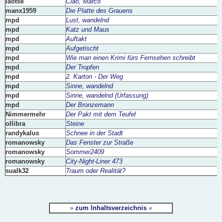
laotse
Ciao, Marco
manx1959
Die Platte des Grauens
mpd
Lust, wandelnd
mpd
Katz und Maus
mpd
Auftakt
mpd
Aufgetischt
mpd
Wie man einen Krimi fürs Fernsehen schreibt
mpd
Der Tropfen
mpd
2. Karton - Der Weg
mpd
Sinne, wandelnd
mpd
Sinne, wandelnd (Urfassung)
mpd
Der Bronzemann
Nimmermehr
Der Pakt mit dem Teufel
ollibra
Steine
randykalus
Schnee in der Stadt
romanowsky
Das Fenster zur Straße
romanowsky
Sommer2409
romanowsky
City-Night-Liner 473
sualk32
Traum oder Realität?
»
zum Inhaltsverzeichnis
«