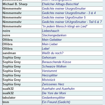
Michael B. Sharp
Ehelicher Alltags-Beischlaf
Nimmermehr
Gedichte meiner Ururgroßmutter
Nimmermehr
Gedichte meiner Ururgroßmutter - 3 & 4
Nimmermehr
Gedichte meiner Urgroßmutter 5
Nimmermehr
Gedichte meiner UrUrgroßmutter - Teil 6 & 7
Nimmermehr
"In jedem Mensch klingt ein Lied"
noire
Liebeshauch
noire
Steckengedanken
Ollibra
Mein Geliebter
Ollibra
Mein Lieber
Ollibra
Lebe!
sandman
Weißt du noch?
Sophia Grey
Gehorsam
Sophia Grey
Berauschende Küsse
Sophia Grey
Schwarze Wolken
Sophia Grey
Verstummt
Sophia Grey
Herzsplitter
Sophia Grey
Miststück
Sophia Grey
Zerissenes Herz
sualk32
Auerhahn und Auerhuhn
sualk32
Die Yoni der Moni
tabulator
Gedankensplitter
tmm
Ein Freund (Gedicht)