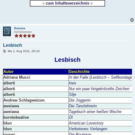
»
zum Inhaltsverzeichnis
«
Gamma
Administrator
Lesbisch
B
Mo 1. Aug 2011, 00:24
e
i
Lesbisch
t
r
a
Autor
Geschichte
g
Adriana Mucci
In der Falle (Lesbisch – Selfbondage)
alberti
Ines
alberti
Nur ein paar hingekritzelte Zeichen
alberti
Silje
Andrew Schlagweizen
Die Joggerin
aweiawa
Die Tanzlehrerin
aweiawa
Tagebuch einer heißen Woche
borntobealive
Öl
Idun
American Lovestory
Idun
Verbotenes Verlangen
joycec
Die Boutique