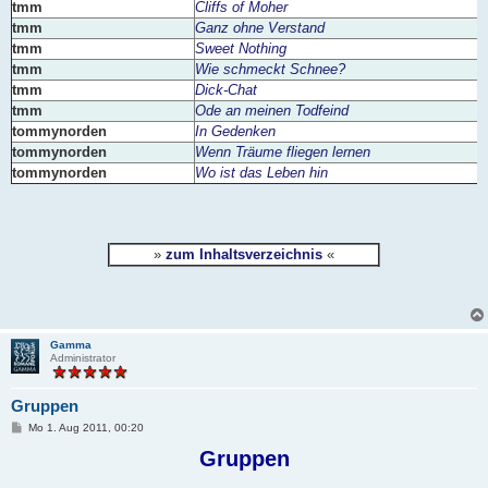
tmm
Cliffs of Moher
tmm
Ganz ohne Verstand
tmm
Sweet Nothing
tmm
Wie schmeckt Schnee?
tmm
Dick-Chat
tmm
Ode an meinen Todfeind
tommynorden
In Gedenken
tommynorden
Wenn Träume fliegen lernen
tommynorden
Wo ist das Leben hin
»
zum Inhaltsverzeichnis
«
Gamma
Administrator
Gruppen
B
Mo 1. Aug 2011, 00:20
e
i
Gruppen
t
r