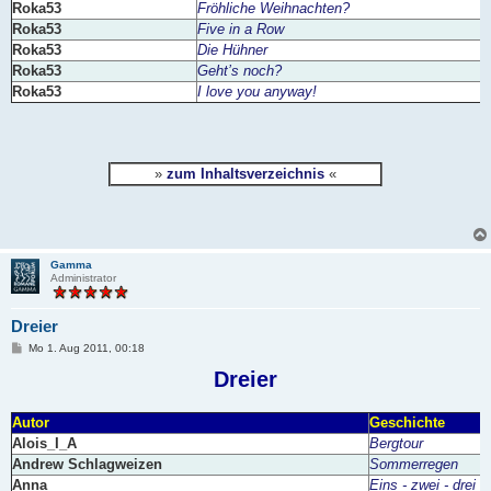
Roka53
Fröhliche Weihnachten?
Roka53
Five in a Row
Roka53
Die Hühner
Roka53
Geht’s noch?
Roka53
I love you anyway!
»
zum Inhaltsverzeichnis
«
Gamma
Administrator
Dreier
B
Mo 1. Aug 2011, 00:18
e
i
Dreier
t
r
a
Autor
Geschichte
g
Alois_I_A
Bergtour
Andrew Schlagweizen
Sommerregen
Anna
Eins - zwei - drei