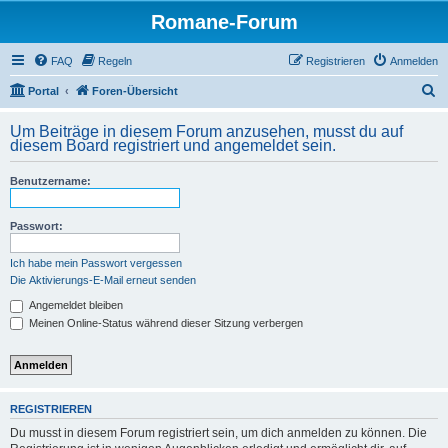
Romane-Forum
FAQ
Regeln
Registrieren
Anmelden
S
Portal
Foren-Übersicht
u
Um Beiträge in diesem Forum anzusehen, musst du auf
c
diesem Board registriert und angemeldet sein.
h
Benutzername:
e
Passwort:
Ich habe mein Passwort vergessen
Die Aktivierungs-E-Mail erneut senden
Angemeldet bleiben
Meinen Online-Status während dieser Sitzung verbergen
REGISTRIEREN
Du musst in diesem Forum registriert sein, um dich anmelden zu können. Die